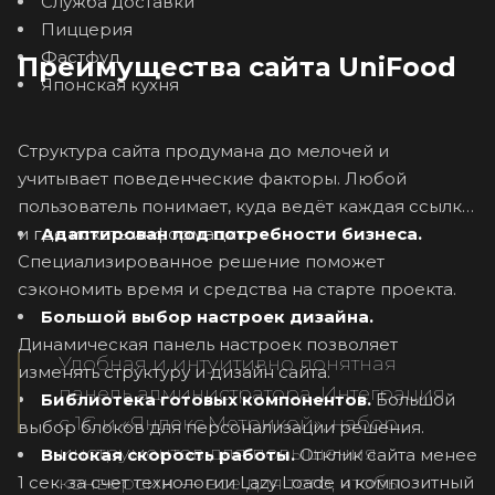
Служба доставки
Пиццерия
Фастфуд
Преимущества сайта UniFood
Японская кухня
Структура сайта продумана до мелочей и
учитывает поведенческие факторы. Любой
пользователь понимает, куда ведёт каждая ссылка
и где искать информацию.
Адаптирован под потребности бизнеса.
Специализированное решение поможет
сэкономить время и средства на старте проекта.
Большой выбор настроек дизайна.
Динамическая панель настроек позволяет
Удобная и интуитивно понятная
изменять структуру и дизайн сайта.
панель администратора. Интеграция
Библиотека готовых компонентов.
Большой
с 1С и «Яндекс.Метрикой», набор
выбор блоков для персонализации решения.
инструментов для повышения
Высокая скорость работы.
Отклик сайта менее
конверсии — все для того, чтобы
1 сек. за счет технологии Lazy Loade и композитный