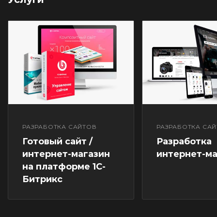
Доступно несколько видов отображения
Профессиональный функционал.
Весь
необходимый современному интернет-магазину
функционал и последние «фишки» «Битрикса» уже
включены..
РАЗРАБОТКА САЙТОВ
РАЗРАБОТКА СА
Готовый сайт /
Разработка
интернет-магазин
интернет-ма
на платформе 1С-
Битрикс