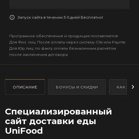
Запуск сайта в течении 3-5 дней Бесплатно!
Програмное обеспечение и продукция поставляется:
Для Физ. лиц: После оплаты через систему Clik или Payme.
Для Юр.лиц: по факту оплаты безналичным расчётом
после заключения договора.
ОПИСАНИЕ
БОНУСЫ И СКИДКИ
КАК ЗАКА
Специализированный
сайт доставки еды
UniFood