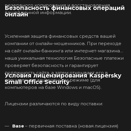
резервного копирования и восстановления
Безопасность финансовых операций
вашей ценной информации.
онлайн
Усиленная защита финансовых средств вашей
компании от онлайн-мошенников. При переходе
на сайт онлайн-банкинга или интернет-магазина
наша уникальная технология Безопасные платежи
проверяет безопасность и гарантирует
подлинность сайта, а затем открывает его в
Условия лицензирования Kaspersky
специальном защищенном режиме (для
Small Office Security
компьютеров на базе Windows и macOS).
Лицензии различаются по виду поставки:
Base
– первичная поставка (новая лицензия)