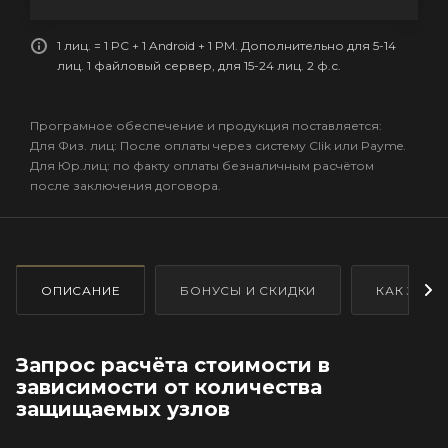
1 лиц. = 1 PC + 1 Android + 1 PM. Дополнительно для 5-14
лиц. 1 файловый сервер, для 15-24 лиц. 2 ф.с.
Програмное обеспечение и продукция поставляется:
Для Физ. лиц: После оплаты через систему Clik или Payme.
Для Юр.лиц: по факту оплаты безналичным расчётом
после заключения договора.
ОПИСАНИЕ
БОНУСЫ И СКИДКИ
КАК ЗАКА
Запрос расчёта стоимости в
зависимости от количества
защищаемых узлов