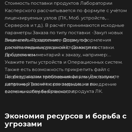
Стоимость поставки продуктов Лаборатории
Касперского рассчитывается по формуле с учётом
лицензируемых узлов (ПК, Моб. устройств,
Серверов и т.д.). В расчёт принимаются исходные
параметры Заказа по типу поставки: -Закуп новых
Внимательно заполните Форму оформления
лицензий; -Продление; -Дозакупка
расчёта индивидуальной стоимости поставки.
дополнительных лицензий; -Дозакупка с
Добавьте комментарий к заказу, например:
продлением.
Укажите типы устройств и Операционных систем.
Также есть возможность прикрепить файл с
По результатам заполнения формы Вы получите
необходимыми требованиями или условиями,
детальный расчёт и рекомендации по
например Техническое задание на внедрение
возможностям выбранного продукта ЛК.
системы кибербезопасности.
Экономия ресурсов и борьба с
угрозами