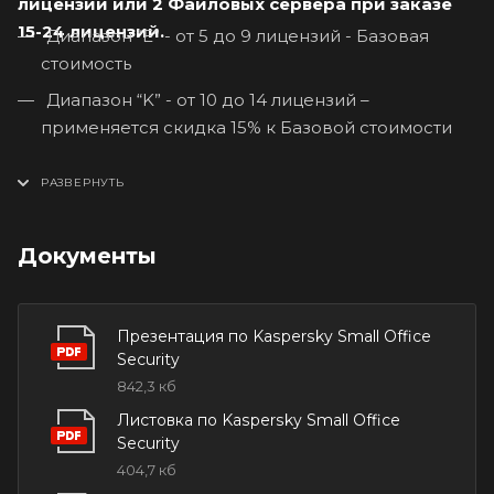
лицензий или 2 Файловых сервера при заказе
15-24 лицензий.
Диапазон “E” - от 5 до 9 лицензий - Базовая
стоимость
Диапазон “K” - от 10 до 14 лицензий –
применяется скидка 15% к Базовой стоимости
Диапазон “M” - от 15 до 19 лицензий –
применяется скидка 20% к Базовой стоимости
Диапазон “N” - от 20 до 24 лицензий –
Документы
применяется скидка 25% к Базовой стоимости
Для получения более подробной
Презентация по Kaspersky Small Office
информации по условия поставки,
Security
842,3 кб
лицензирования и возможностям
ПО Kaspersky Small Office Security
Листовка по Kaspersky Small Office
Security
свяжитесь с нашим менеджером
404,7 кб
любым удобным способом. Также