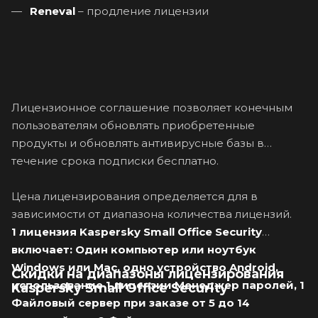
Reneval
– продление лицензии
Лицензионное соглашение позволяет конечным
пользователям обновлять приобретенные
продукты и обновлять антивирусные базы в
течение срока подписки бесплатно.
Цена лицензирования определяется для в
зависимости от диапазона количества лицензий.
1 лицензия Kaspersky Small Office Security
включает: Один компьютер или ноутбук
Windows или Mac, одно устройство Android,
Скидки на диапазоны лицензирования
использование 1 лицензии Менеджер паролей, 1
Kaspersky Small Office Security
Файловый сервер при заказе от 5 до 14