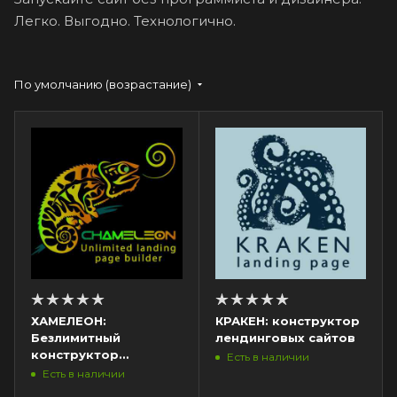
Легко. Выгодно. Технологично.
По умолчанию (возрастание)
ХАМЕЛЕОН:
КРАКЕН: конструктор
Безлимитный
лендинговых сайтов
конструктор
Есть в наличии
лендингов
Есть в наличии