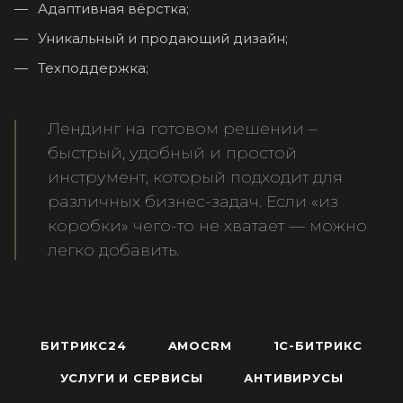
Адаптивная вёрстка;
Уникальный и продающий дизайн;
Техподдержка;
Лендинг на готовом решении –
быстрый, удобный и простой
инструмент, который подходит для
различных бизнес-задач. Если «из
коробки» чего-то не хватает — можно
легко добавить.
БИТРИКС24
AMOCRM
1С-БИТРИКС
УСЛУГИ И СЕРВИСЫ
АНТИВИРУСЫ