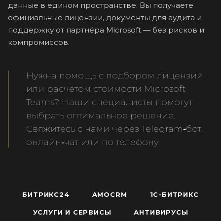
данные в едином пространстве. Вы получаете
официальные лицензии, документы для аудита и
поддержку от партнёра Microsoft — без рисков и
компромиссов.
Нужна помощь с подбором лицензий
или расчётом стоимости Microsoft
Teams? Наши специалисты помогут
выбрать оптимальное решение.
Свяжитесь с нами через Telegram‑бот,
онлайн‑чат или по телефону
БИТРИКС24
AMOCRM
1С-БИТРИКС
УСЛУГИ И СЕРВИСЫ
АНТИВИРУСЫ