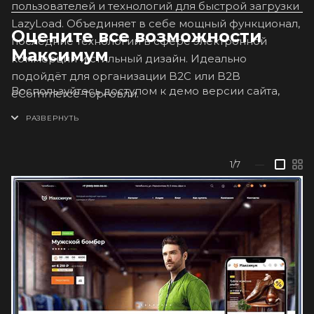
пользователей и технологий для быстрой загрузки
LazyLoad. Объединяет в себе мощный функционал,
Оцените все возможности
последние технологии в сфере электронной
Максимум
коммерции и стильный дизайн. Идеально
подойдёт для организации B2C или B2B
Воспользуйтесь доступом к демо версии сайта,
eCommerce-торговли.
задайте свои настройки и посмотрите, как будет
выглядеть ваш сайт.
1/7
—
Протестируйте возможности и
варианты оформления на нашей демо
версии Максимум онлайн.
ОНЛАЙН ДЕМО