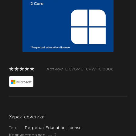
Артикул:
DG7GMGF0PWHC:0006
Характеристики
Тип
—
Perpetual Education License
Количество ядер
—
2