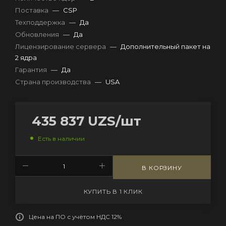
Поставка
—
CSP
Техподдержка
—
Да
Обновления
—
Да
Лицензирование сервера
—
Дополнительный пакет на
2 ядра
Гарантия
—
Да
Страна производства
—
USA
435 837
UZS
/шт
Есть в наличии
В КОРЗИНУ
КУПИТЬ В 1 КЛИК
Цена на ПО с учётом НДС 12%