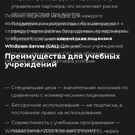
управления партнёра, что исключает риски
несоответствия при аудитах.
Помимо лицензий на ядра, для каждого
пользователя или устройства, обращающегося к
Поддержка и консультации по интеграции
серверу (через файлы, базы данных, приложения),
предоставляются непосредственно партнёром
требуется отдельная
клиентская лицензия
Microsoft, специализирующимся на
Windows Server (CAL)
. Для учебных учреждений
образовательных решениях.
доступны специальные CAL для образования —
Преимущества для учебных
уточните у нашего партнёра условия.
учреждений
Специальная цена — значительная экономия по
сравнению с коммерческими лицензиями.
Бессрочное использование — не подписка, а
постоянное право на использование.
Совместимость с учебными программами —
поддержка курсов по системному
Windows Server 2025 Standard 2 Core PEL через