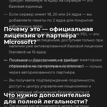
требует минимум 16 ядер на сервере — это
базовая единица.
Если сервер имеет 18, 20 или 24 ядра — вы
добавляете пакеты по 2 ядра для покрытия
избыточных ядер.
Почему это — официальная
Windows Server 2025 Standard 2 Core PEL — это
лицензия от партнёра
дополнительная лицензия, доступная только при
Microsoft?
наличии уже активированной базовой лицензии
Standard на 16 ядер.
Лицензия — бессрочная, не требует ежегодных
Поставка осуществляется в рамках
платежей и не привязана к подписке.
образовательной программы Microsoft — только
через авторизованного партнёра.
Вы получаете подтверждение подлинности,
доступ к центру управления лицензиями и
регулярные обновления безопасности от
Что нужно дополнительно
Microsoft.
для полной легальности?
Лицензия регистрируется через систему