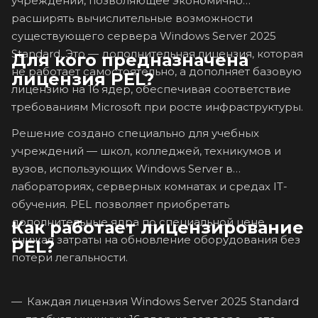
учреждений, позволяющее экономично
расширять вычислительные возможности
существующего сервера Windows Server 2025
Standard. Это — дополнительная лицензия, которая
Для кого предназначена
не работает самостоятельно, а дополняет базовую
лицензия PEL?
лицензию на 16 ядер, обеспечивая соответствие
требованиям Microsoft при росте инфраструктуры.
Решение создано специально для учебных
учреждений — школ, колледжей, техникумов и
вузов, использующих Windows Server в
лабораториях, серверных комнатах и средах IT-
обучения. PEL позволяет приобретать
дополнительные ядра по специальной цене,
Как работает лицензирование
снижая затраты на обновление оборудования без
PEL?
потери легальности.
Каждая лицензия Windows Server 2025 Standard