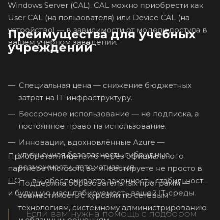
Windows Server (CAL). CAL можно приобрести как
User CAL (на пользователя) или Device CAL (на
устройство) — в зависимости от модели доступа в
Преимущества для учебных
вашем учебном заведении.
учреждений
Специальная цена — снижение бюджетных
затрат на IT-инфраструктуру.
Бессрочное использование — не подписка, а
постоянное право на использование.
Инновации, вдохновлённые Azure —
улучшенная безопасность, гибридные
Приобретая лицензию через официального
возможности, автоматизация.
партнёра Microsoft, вы инвестируете не просто в
ПО — вы обеспечиваете законность, стабильность
Поддержка образовательных программ —
и будущую масштабируемость вашей IT-среды.
совместимость с курсами по сетевым
технологиям, системному администрированию
Если вам нужна помощь с подбором
и облачным решениям.