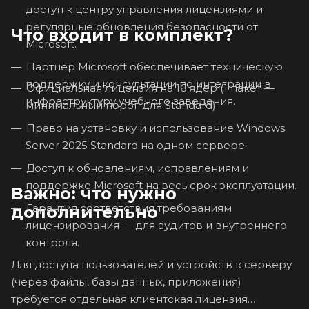
доступ к центру управления лицензиями и
регулярные обновления безопасности от
Что входит в комплект?
Microsoft.
Партнёр Microsoft обеспечивает техническую
поддержку и консультации по интеграции в
Официальная лицензия на 16 ядер (1 пакет —
инфраструктуру учебного заведения.
минимальный порог для Standard).
Право на установку и использование Windows
Server 2025 Standard на одном сервере.
Доступ к обновлениям, исправлениям и
поддержке Microsoft на весь срок эксплуатации.
Важно: что нужно
Гарантия соответствия требованиям
дополнительно
лицензирования — для аудитов и внутреннего
контроля.
Для доступа пользователей и устройств к серверу
(через файлы, базы данных, приложения)
требуется отдельная клиентская лицензия