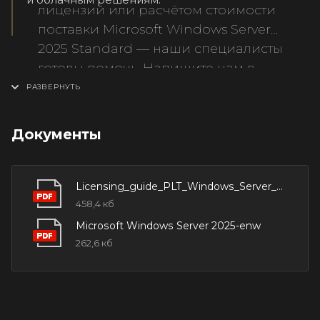
лицензий или расчётом стоимости
поставки Microsoft Windows Server
2025 Standard — наши специалисты
готовы помочь. Напишите нам в
Telegram-бот, воспользуйтесь онлайн-
чатом или позвоните — мы подберём
оптимальное решение под вашу
Документы
инфраструктуру.
Licensing_guide_PLT_Windows_Server_2025
458,4 кб
Microsoft Windows Server 2025-enw
262,6 кб