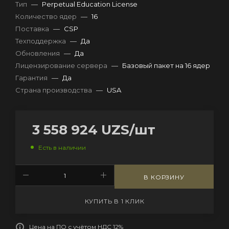
Тип
—
Perpetual Education License
Количество ядер
—
16
Поставка
—
CSP
Техподдержка
—
Да
Обновления
—
Да
Лицензирование сервера
—
Базовый пакет на 16 ядер
Гарантия
—
Да
Страна производства
—
USA
3 558 924
UZS
/шт
Есть в наличии
В КОРЗИНУ
КУПИТЬ В 1 КЛИК
Цена на ПО с учётом НДС 12%