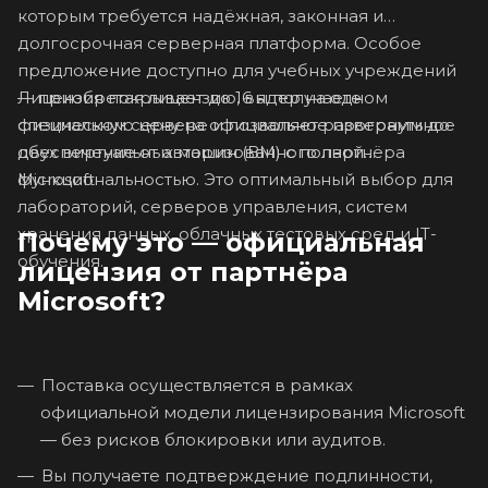
которым требуется надёжная, законная и
долгосрочная серверная платформа. Особое
предложение доступно для учебных учреждений
Лицензия покрывает до 16 ядер на одном
— приобретая лицензию, вы получаете
физическом сервере и позволяет развернуть до
специальную цену на официальное программное
двух виртуальных машин (ВМ) с полной
обеспечение от авторизованного партнёра
функциональностью. Это оптимальный выбор для
Microsoft.
лабораторий, серверов управления, систем
хранения данных, облачных тестовых сред и IT-
Почему это — официальная
обучения.
лицензия от партнёра
Microsoft?
Поставка осуществляется в рамках
официальной модели лицензирования Microsoft
— без рисков блокировки или аудитов.
Вы получаете подтверждение подлинности,