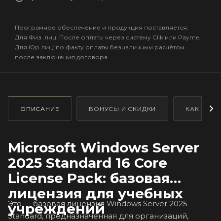
Програмное обеспечение и продукция поставляется:
Для Физ. лиц: После оплаты через систему Clik или Payme.
Для Юр.лиц: по факту оплаты безналичным расчётом
после заключения договора.
ОПИСАНИЕ
БОНУСЫ И СКИДКИ
КАК ЗАКА
Microsoft Windows Server
2025 Standard 16 Core
License Pack: базовая
лицензия для учебных
Это — базовая лицензия Windows Server 2025
учреждений
Standard, предназначенная для организаций,