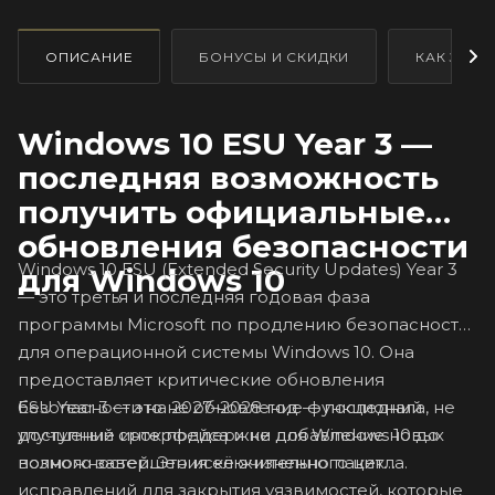
ОПИСАНИЕ
БОНУСЫ И СКИДКИ
КАК ЗАКА
Windows 10 ESU Year 3 —
последняя возможность
получить официальные
обновления безопасности
Windows 10 ESU (Extended Security Updates) Year 3
для Windows 10
— это третья и последняя годовая фаза
программы Microsoft по продлению безопасности
для операционной системы Windows 10. Она
предоставляет критические обновления
ESU Year 3 — это не обновление функционала, не
безопасности на 2027–2028 год — последний
улучшение интерфейса и не добавление новых
доступный срок поддержки для Windows 10 до
возможностей. Это исключительно пакет
полного завершения её жизненного цикла.
исправлений для закрытия уязвимостей, которые