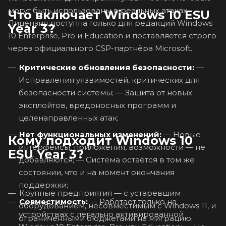
могут быть использованы в реальных атаках.
Что включает Windows 10 ESU
Лицензия доступна только для редакций Windows
Year 3?
10 Enterprise, Pro и Education и поставляется строго
через официального CSP-партнёра Microsoft.
Критические обновления безопасности:
—
Исправления уязвимостей, критических для
безопасности системы; — Защита от новых
эксплойтов, вредоносных программ и
целенаправленных атак;
Нет функциональных изменений:
— Новые
Кому подходит Windows 10
интерфейсы, приложения, возможности — не
ESU Year 3?
добавляются; — Система остаётся в том же
состоянии, что и на момент окончания
поддержки;
Крупные предприятия — с устаревшим
Совместимость:
— Работает только на
оборудованием, несовместимым с Windows 11, и
устройствах с легально активированной
ограниченными бюджетами на миграцию;