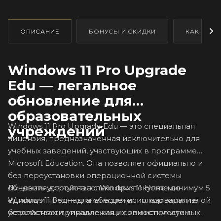
ОПИСАНИЕ
БОНУСЫ И СКИДКИ
КАК ЗАКА
Windows 11 Pro Upgrade
Edu — легальное
обновление для
образовательных
Windows 11 Pro Upgrade Edu — это специальная
учреждений
лицензия, предназначенная исключительно для
учебных заведений, участвующих в программе
Microsoft Education. Она позволяет официально и
без переустановки операционной системы
Лицензия доступна только при покупке минимум 5
обновить устройства с Windows 11 Home до
единиц и предназначена для использования на
Windows 11 Pro — для обеспечения корпоративной
устройствах, принадлежащих или используемых
безопасности, управления и совместимости с