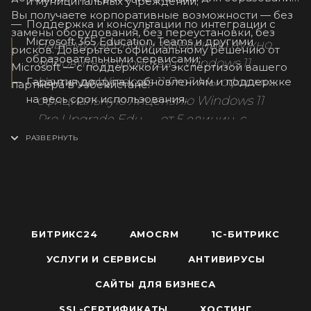
и муниципальных учреждений;
Вы получаете корпоративные возможности — без
Поддержка и консультации по интеграции с
замены оборудования, без переустановки, без
Microsoft 365 Education, Teams и другими
Вашему учебному заведению нужно
рисков. Доверьтесь официальному решению от
образовательными сервисами;
обновить устройства с Windows 11
Microsoft — с поддержкой и экспертизой вашего
Home до Windows 11 Pro? Мы оформим
Гарантия доступа к обновлениям и поддержке
партнёра в Узбекистане.
на весь срок использования.
официальную лицензию Windows 11
Pro Upgrade Edu — от 5 единиц, с
подтверждением статуса учреждения
и активацией через Entra ID. Напишите
нам в Telegram-бот, воспользуйтесь
онлайн-чатом или позвоните —
подготовим предложение для вашей
образовательной инфраструктуры.
БИТРИКС24
AMOCRM
1С-БИТРИКС
УСЛУГИ И СЕРВИСЫ
АНТИВИРУСЫ
САЙТЫ ДЛЯ БИЗНЕСА
SSL-СЕРТИФИКАТЫ
ХОСТИНГ