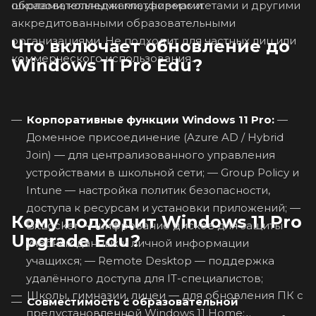
школами, колледжами, университетами и другими
образовательными платформами.
аккредитованными образовательными
организациями. Не подходит для частных лиц или
Что включает обновление до
коммерческого использования.
Windows 11 Pro Edu?
Корпоративные функции Windows 11 Pro:
—
Доменное присоединение (Azure AD / Hybrid
Join) — для централизованного управления
устройствами в школьной сети; — Group Policy и
Intune — настройка политик безопасности,
доступа к ресурсам и установки приложений; —
Кому подходит Windows 11 Pro
BitLocker — шифрование дисков для защиты
Upgrade Edu?
учебных данных и личной информации
учащихся; — Remote Desktop — поддержка
удалённого доступа для IT-специалистов;
Школы, гимназии, лицеи — для обновления ПК с
Совместимость с образовательной
предустановленной Windows 11 Home;