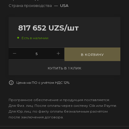
Страна производства
—
USA
817 652
UZS
/шт
Есть в наличии
В КОРЗИНУ
КУПИТЬ В 1 КЛИК
Цена на ПО с учётом НДС 12%
Програмное обеспечение и продукция поставляется:
Для Физ. лиц: После оплаты через систему Clik или Payme.
Для Юр.лиц: по факту оплаты безналичным расчётом
после заключения договора.