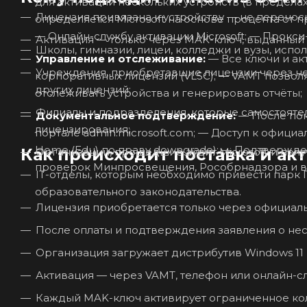
для активации нескольких устройств (в пределах купленного кол
Лицензия привязана к устройству — не перенос
определяется Microsoft на основе процента от приобретённого о
— Онлайн-службу
Активация — только через MAK-ключ, выданный M
Школы, гимназии, лицеи, колледжи и вузы, исп
Управление и отслеживание:
— Все ключи и активации отслеживаются в Центре обслуживания
Учреждения, приобретавшие лицензии через н
корпоративных лицензий (VLSC); — VAMT позволяет контролировать оставшееся количество активаций,
других лицензий;
отслеживать устройства и генерировать отчёты;
Филиалы и подразделения, которые самостояте
Документальное подтверждение:
— После покупки организация получает цифровое подтверждение на
лицензирования;
портале admin.microsoft.com; — Доступ к официальному дистрибутиву Windows 11 Home (Edu) (или Windows 10
Home (Edu) по праву downgrade); — Подтверждение легальности — ключевой документ для внутреннего аудита,
Как происходит поставка и ак
Организации, прошедшие аудит Microsoft и пол
проверок Минпросвещения, Рособрнадзора и вн
IT-отделы, которым необходимо привести парк П
образовательного законодательства.
Лицензия приобретается только через официальн
После оплаты и подтверждения заявления о нес
Организация загружает дистрибутив Windows 11 H
Активация — через VAMT, телефон или онлайн-сл
Каждый MAK-ключ активирует ограниченное кол