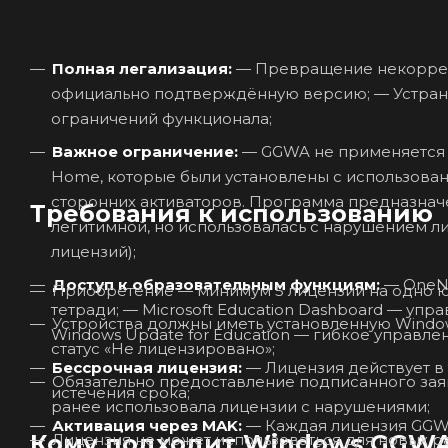
Полная легализация:
— Превращение некорректно лицензированных установок Windows 11 Home в
официально подтверждённую версию; — Устранение водяных знаков, напоминаний о нелицензионной ОС и
ограничений функционала;
Важное ограничение:
— GGWA не применяется для легализации пиратских (нелегальных) копий Windows 11
Home, которые были установлены с использова
сторонних активаторов. Программа предназначе
Требования к использованию
легитимной, но использовалась с нарушением 
лицензий);
Доступ к образовательным функциям:
— OneNote Class Notebook — цифровые классные журналы и рабочие
Приобретение — минимум 5 лицензий на одно 
тетради; — Microsoft Education Dashboard — управление учениками и устройствами через Intune for Education; —
Устройства должны иметь установленную Windo
Windows Update for Education — гибкое управл
статус «Не лицензировано»;
Бессрочная лицензия:
— Лицензия действует в течение всего срока службы устройства — без продлений, без
Обязательно предоставление подписанного заяв
истечения срока;
ранее использовала лицензии с нарушениями;
Активация через MAK:
— Каждая лицензия GGWA предоставляет один MAK-ключ, который можно использовать
Кому подходит Windows GGWA 
Лицензия не может использоваться для новых р