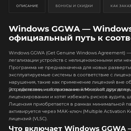
ОПИСАНИЕ
БОНУСЫ И СКИДКИ
КАК ЗАКА
Windows GGWA — Windows 11
официальный путь к соот
Windows GGWA (Get Genuine Windows Agreement) — 
легализации устройств с нелицензионными или не
Программа не предназначена для новых развертыв
эксплуатируемые системы в соответствие с лиценз
нарушения, такие как применение лицензий вне 
Это единственный признанный Microsoft путь для 
устройствами, использование ключей от других лиц
лицензировании и хотят избежать рисков аудита, 
Лицензия приобретается в рамках минимальной па
активируется через MAK-ключ (Multiple Activatio
лицензий (VLSC).
Что включает Windows GGWA — 