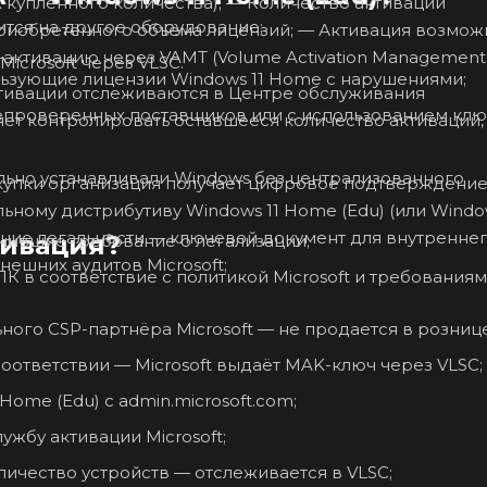
ичества); — Количество активаций
ится на другое оборудование;
бъёма лицензий; — Активация возможна через:
 активации Microsoft; — Прокси-активацию через VAMT (Volume Activation Managemen
icrosoft через VLSC.
ользующие лицензии Windows 11 Home с нарушениями;
епроверенных поставщиков или с использованием клю
льно устанавливали Windows без централизованного
тивация?
учившие требование о легализации;
ешних аудитов Microsoft;
К в соответствие с политикой Microsoft и требования
ого CSP-партнёра Microsoft — не продается в рознице
оответствии — Microsoft выдаёт MAK-ключ через VLSC;
ome (Edu) с admin.microsoft.com;
ужбу активации Microsoft;
ичество устройств — отслеживается в VLSC;