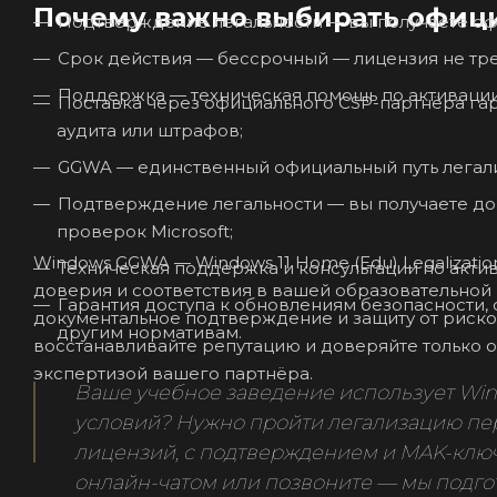
Почему важно выбирать офиц
Подтверждение легальности — вы получаете офи
Срок действия — бессрочный — лицензия не тре
Поддержка — техническая помощь по активации
Поставка через официального CSP-партнёра гар
аудита или штрафов;
GGWA — единственный официальный путь легал
Подтверждение легальности — вы получаете до
проверок Microsoft;
Windows GGWA — Windows 11 Home (Edu) Legalizatio
Техническая поддержка и консультации по акти
доверия и соответствия в вашей образовательной 
Гарантия доступа к обновлениям безопасности,
документальное подтверждение и защиту от риско
другим нормативам.
восстанавливайте репутацию и доверяйте только 
экспертизой вашего партнёра.
Ваше учебное заведение использует Wi
условий? Нужно пройти легализацию пе
лицензий, с подтверждением и MAK-ключ
онлайн-чатом или позвоните — мы подго