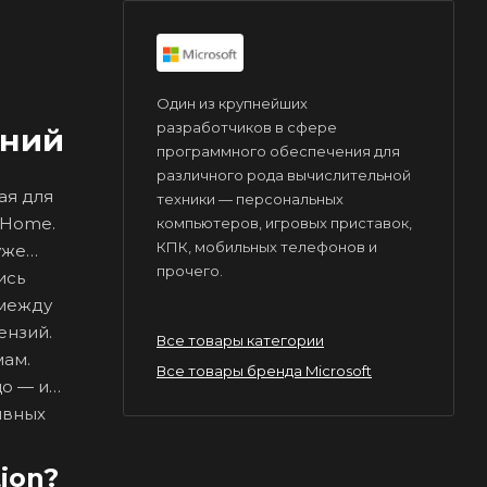
Один из крупнейших
разработчиков в сфере
ений
программного обеспечения для
различного рода вычислительной
ая для
техники — персональных
 Home.
компьютеров, игровых приставок,
КПК, мобильных телефонов и
уже
прочего.
ись
 между
ензий.
Все товары категории
мам.
Все товары бренда Microsoft
о — и
ивных
ion?