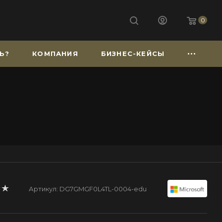
0
Ь?
КОМПАНИЯ
БИЗНЕС-КЕЙСЫ
Артикул:
DG7GMGF0L4TL-0004-edu