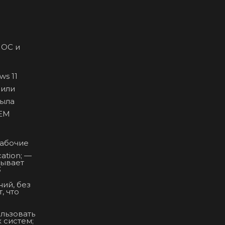
 или
была
OEM
зывает
;
, что
 систем;