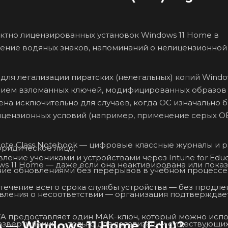
нием взломанных ключей, модифицированных образов
на исключительно для случаев, когда ОС изначально 
лицензионных условий (например, применение серых 
юридическое лицо;
ws 11 Home — даже если она неактивирована или пока
ение обновлениями без перерывов в учебном процессе
ления о несоответствии — организация подтверждает
— Windows 11 Home (Edu)?
азвертываний — только для легализации существующих