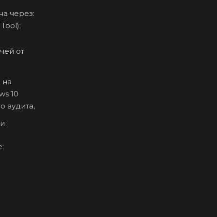
t Tool);
чей от
ми
;