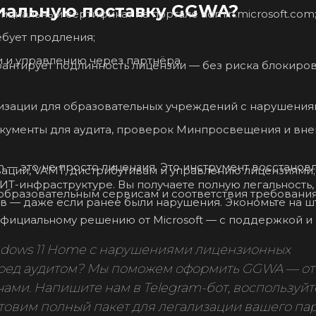
иальную поставку GGWA?
циальный сертификат на портале admin.microsoft.com
бует продления;
 и управлению через партнёра.
антирует подлинность лицензии — без риска блокиров
изации для образовательных учреждений с нарушения
кументы для аудита, проверок Минпросвещения и вн
n — это не просто лицензия. Это инструмент восстанов
вации, VAMT, дистрибутивам и управлению лицензиями;
ИТ-инфраструктуре. Вы получаете полную легальность,
 образовательным сервисам и соответствия требовани
в — даже если ранее были нарушения. Экономьте на ш
официальному решению от Microsoft — с поддержкой и
ndows 11 Home с нарушениями лицензионных
ред аудитом? Мы поможем оформить GGWA — от
ами. Напишите нам в Telegram-бот, воспользуйт
товим полный пакет для легализации вашего пар