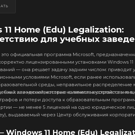
ЗАТЬ
 Home (Edu) Legalization:
ветствию для учебных завед
это официальная программа Microsoft, предназначенн
корректно лицензированными установками Windows 11
аний — она решает задачу задним числом: приводит 
ионными условиями Microsoft, если ранее использовал
образовательной среды, неправильное распределение
учебных заведений, которые выявили несоответствие в
ензий или несоответствие количества устройств и лиц
штрафов и потери доступа к образовательным програм
ртии — не менее 5 лицензий на одно юридическое лиц
n Key), выдаваемый через Центр обслуживания корпорат
Windows 11 Home (Edu) Legalizat