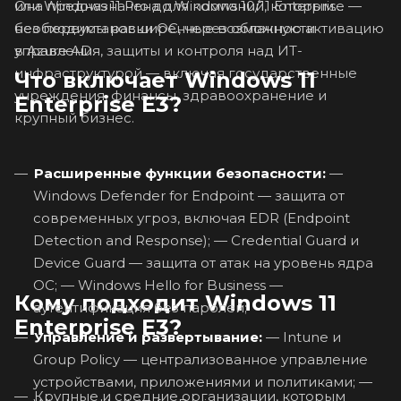
Она предназначена для компаний, которым
или Windows 11 Pro до Windows 10/11 Enterprise —
необходимы расширенные возможности
без переустановки ОС, через облачную активацию
управления, защиты и контроля над ИТ-
в Azure AD.
инфраструктурой — включая государственные
Что включает Windows 11
учреждения, финансы, здравоохранение и
Enterprise E3?
крупный бизнес.
Расширенные функции безопасности:
—
Windows Defender for Endpoint — защита от
современных угроз, включая EDR (Endpoint
Detection and Response); — Credential Guard и
Device Guard — защита от атак на уровень ядра
ОС; — Windows Hello for Business —
Кому подходит Windows 11
аутентификация без паролей;
Enterprise E3?
Управление и развертывание:
— Intune и
Group Policy — централизованное управление
устройствами, приложениями и политиками; —
Крупные и средние организации, которым