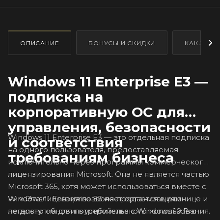
ОПИСАНИЕ
БОНУСЫ И СКИДКИ
КАК ЗАКА
Windows 11 Enterprise E3 —
подписка на
корпоративную ОС для
управления, безопасности
Windows 11 Enterprise E3 — это отдельная подписка
и соответствия
на одного пользователя, предоставляемая
требованиям бизнеса
исключительно через программы коммерческого
лицензирования Microsoft. Она не является частью
Microsoft 365, хотя может использоваться вместе с
Windows 11 Enterprise E3 не продается в рознице и
ним. Эта лицензия позволяет организациям
не доступна для потребительского использования.
легально обновить устройства с Windows 10 Pro