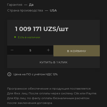
Гарантия
—
Да
Страна производства
—
USA
1 009 171
UZS
/шт
Есть в наличии
В КОРЗИНУ
КУПИТЬ В 1 КЛИК
Цена на ПО с учётом НДС 12%
Програмное обеспечение и продукция поставляется:
Для Физ. лиц: После оплаты через систему Clik или Payme.
Для Юр.лиц: по факту оплаты безналичным расчётом
после заключения договора.