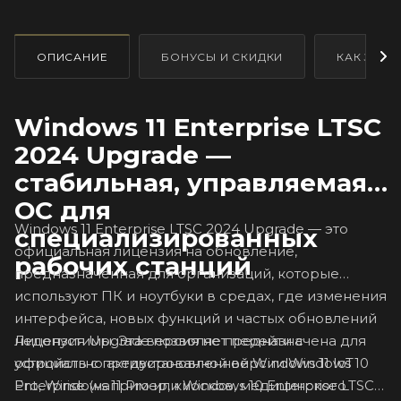
ОПИСАНИЕ
БОНУСЫ И СКИДКИ
КАК ЗАКА
Windows 11 Enterprise LTSC
2024 Upgrade —
стабильная, управляемая
ОС для
Windows 11 Enterprise LTSC 2024 Upgrade — это
специализированных
официальная лицензия на обновление,
рабочих станций
предназначенная для организаций, которые
используют ПК и ноутбуки в средах, где изменения
интерфейса, новых функций и частых обновлений
Лицензия Upgrade позволяет перейти с
недопустимы. Эта версия не предназначена для
официально активированной версии Windows 10
устройств с предустановленной Windows 11 IoT
Pro, Windows 11 Pro или Windows 10 Enterprise LTSC
Enterprise (например, киосков, медицинского