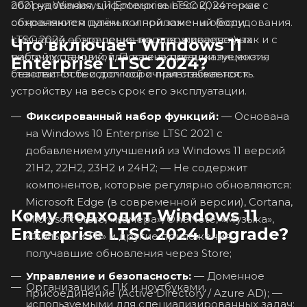
2021 на Windows 11 Enterprise LTSC 2024 — как с
оборудования, цифровых вывесок), которые
сохранением данных и приложений (если
обновляются путём полной замены оборудования.
сценарий обновления поддерживается), так и с
LTSC 2024 — это решение для управляемых
Что включает Windows 11
чистой установкой. После активации лицензия
рабочих станций, где важна предсказуемость,
Enterprise LTSC 2024?
становится бессрочной и привязывается к
безопасность и долгосрочная стабильность.
устройству на весь срок его эксплуатации.
Фиксированный набор функций:
— Основана
на Windows 10 Enterprise LTSC 2021 с
добавлением улучшений из Windows 11 версий
21H2, 22H2, 23H2 и 24H2; — Не содержит
компонентов, которые регулярно обновляются:
Microsoft Edge (в современной версии), Cortana,
Кому подходит Windows 11
Microsoft Store, «Камера», OneNote, «Музыка»,
Enterprise LTSC 2024 Upgrade?
«Фильмы и ТВ» и другие приложения,
получавшие обновления через Store;
Управление и безопасность:
— Доменное
Организации с ПК и ноутбуками,
присоединение (Active Directory / Azure AD); —
используемыми для специализированных задач: