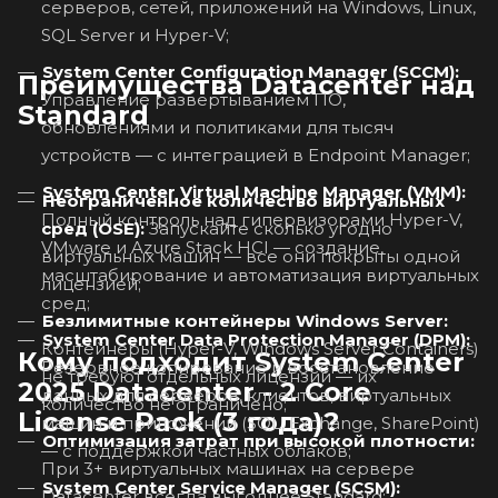
серверов, сетей, приложений на Windows, Linux,
SQL Server и Hyper-V;
System Center Configuration Manager (SCCM):
Преимущества Datacenter над
Управление развертыванием ПО,
Standard
обновлениями и политиками для тысяч
устройств — с интеграцией в Endpoint Manager;
System Center Virtual Machine Manager (VMM):
Неограниченное количество виртуальных
Полный контроль над гипервизорами Hyper-V,
сред (OSE):
Запускайте сколько угодно
VMware и Azure Stack HCI — создание,
виртуальных машин — все они покрыты одной
масштабирование и автоматизация виртуальных
лицензией;
сред;
Безлимитные контейнеры Windows Server:
System Center Data Protection Manager (DPM):
Контейнеры (Hyper-V, Windows Server Containers)
Кому подходит System Center
Резервное копирование и восстановление
не требуют отдельных лицензий — их
2025 Datacenter - 2 Core
данных для серверов, клиентов, виртуальных
количество не ограничено;
License Pack (3 года)?
машин и приложений (SQL, Exchange, SharePoint)
Оптимизация затрат при высокой плотности:
— с поддержкой частных облаков;
При 3+ виртуальных машинах на сервере
System Center Service Manager (SCSM):
Datacenter всегда выгоднее Standard;