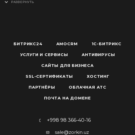
рисковали.
рисков, без ограничений, без неожиданных
предложение с расчётом
расходов. Доверьтесь экспертизе — и превратите
конфигурации, стоимости и сроками
ваш центр обработки данных в современную,
поставки.
автоматизированную и масштабируемую
платформу.
БИТРИКС24
AMOCRM
1С-БИТРИКС
УСЛУГИ И СЕРВИСЫ
АНТИВИРУСЫ
САЙТЫ ДЛЯ БИЗНЕСА
SSL-СЕРТИФИКАТЫ
ХОСТИНГ
ПАРТНЁРЫ
ОБЛАЧНАЯ АТС
ПОЧТА НА ДОМЕНЕ
+998 98 366-40-16
sale@zorkin.uz