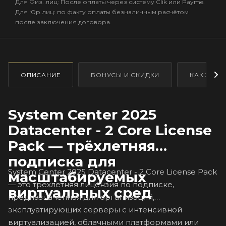
Для Физ. лиц: После оплаты через систему Clik или Payme.
Для Юр.лиц: по факту оплаты безналичным расчётом
после заключения договора.
ОПИСАНИЕ
БОНУСЫ И СКИДКИ
КАК ЗАКА
System Center 2025
Datacenter - 2 Core License
Pack — трёхлетняя
подписка для
System Center 2025 Datacenter - 2 Core License Pack
масштабируемых
— это трёхлетняя лицензия по подписке,
виртуальных сред
предназначенная для организаций,
эксплуатирующих серверы с интенсивной
виртуализацией, облачными платформами или