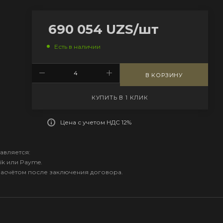
690 054
UZS
/шт
Есть в наличии
В КОРЗИНУ
КУПИТЬ В 1 КЛИК
Цена с учетом НДС 12%
авляется:
ik или Payme.
расчётом после заключения договора.