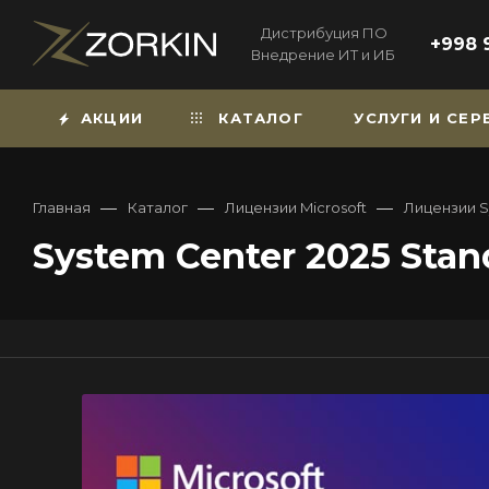
Дистрибуция ПО
+998 
Внедрение ИТ и ИБ
АКЦИИ
КАТАЛОГ
УСЛУГИ И СЕ
—
—
—
Главная
Каталог
Лицензии Microsoft
Лицензии S
System Center 2025 Stand