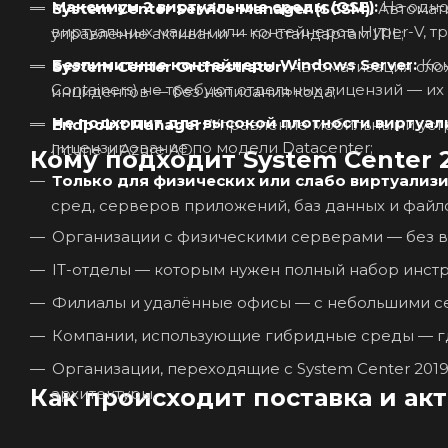
Максимум 2 виртуальные среды (OSE):
На одно
System Center Service Manager (SCSM):
Автомати
виртуальных машин или контейнеров Hyper-V, т
управление активами — по стандартам ITIL;
Безлимитные контейнеры Windows Server:
Кон
System Center Orchestrator:
Автоматизация сло
Containers) не требуют отдельных лицензий — их
инцидентов — без написания кода;
Не подходит для высокой плотности виртуал
Endpoint Manager:
Управление мобильными устр
лицензирование по модели Datacenter;
Intune и Azure AD.
Кому подходит System Center 20
Только для физических или слабо виртуализ
сред, серверов приложений, баз данных и файл
Организации с физическими серверами — без в
IT-отделы — которым нужен полный набор инстр
Филиалы и удалённые офисы — с небольшими с
Компании, использующие гибридные среды — где
Организации, переходящие с System Center 201
Как происходит поставка и ак
архитектуры.