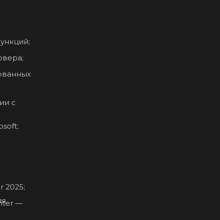
ункций;
рвера;
ованных
ии с
soft;
 2025;
ля
nter —