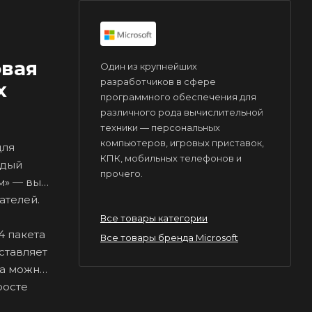
овая
Один из крупнейших
разработчиков в сфере
х
программного обеспечения для
различного рода вычислительной
техники — персональных
компьютеров, игровых приставок,
для
КПК, мобильных телефонов и
ждый
прочего.
м» — вы
ателей.
Все товары категории
4 пакета
Все товары бренда Microsoft
ставляет
ра можно
росте