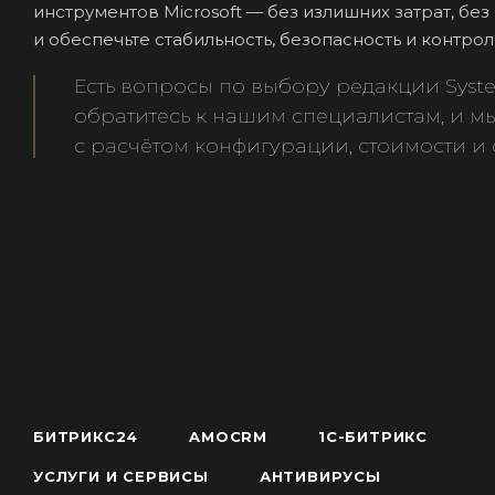
инструментов Microsoft — без излишних затрат, бе
и обеспечьте стабильность, безопасность и контро
Есть вопросы по выбору редакции Sys
обратитесь к нашим специалистам, и 
с расчётом конфигурации, стоимости и 
БИТРИКС24
AMOCRM
1С-БИТРИКС
УСЛУГИ И СЕРВИСЫ
АНТИВИРУСЫ