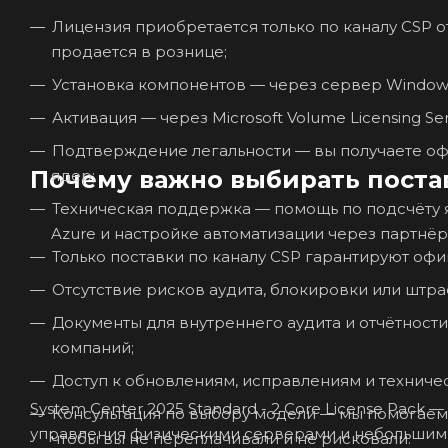
Лицензия приобретается только по каналу CSP о
продается в рознице;
Установка компонентов — через сервер Windows
Активация — через Microsoft Volume Licensing Se
Подтверждение легальности — вы получаете оф
Почему важно выбирать постав
ядер;
Техническая поддержка — помощь по подсчёту яд
Azure и настройке автоматизации через партнёр
Только поставки по каналу CSP гарантируют офи
Отсутствие рисков аудита, блокировки или штр
Документы для внутреннего аудита и отчётности
компаний;
Доступ к обновлениям, исправлениям и техниче
System Center 2025 Standard - 2 Core License Pack
Консультация по выбору модели — мы помогаем 
управления физическими серверами и небольшими
чтобы вы не переплачивали и не рисковали.