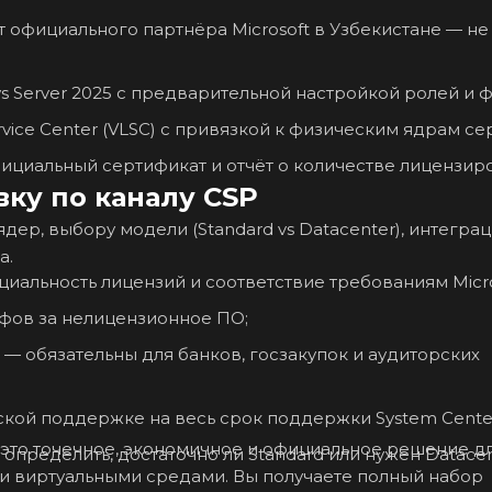
т официального партнёра Microsoft в Узбекистане — не
 Server 2025 с предварительной настройкой ролей и ф
rvice Center (VLSC) с привязкой к физическим ядрам се
ициальный сертификат и отчёт о количестве лицензир
ку по каналу CSP
ер, выбору модели (Standard vs Datacenter), интеграц
а.
циальность лицензий и соответствие требованиям Micro
афов за нелицензионное ПО;
 — обязательны для банков, госзакупок и аудиторских
ской поддержке на весь срок поддержки System Center
 — это точечное, экономичное и официальное решение д
определить, достаточно ли Standard или нужен Datace
 виртуальными средами. Вы получаете полный набор