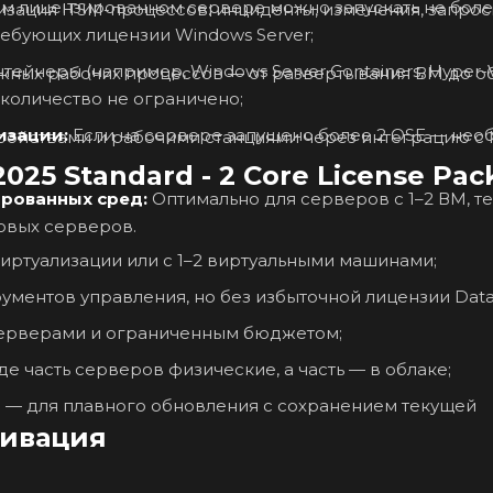
м лицензированном сервере можно запускать не боле
зация ITSM-процессов: инциденты, изменения, запрос
ребующих лицензии Windows Server;
тейнеры (например, Windows Server Containers, Hyper-
жных рабочих процессов — от развертывания ВМ до о
 количество не ограничено;
изации:
Если на сервере запущено более 2 OSE — нео
ойствами и рабочими станциями через интеграцию с M
25 Standard - 2 Core License Pac
ированных сред:
Оптимально для серверов с 1–2 ВМ, т
овых серверов.
иртуализации или с 1–2 виртуальными машинами;
ументов управления, но без избыточной лицензии Data
ерверами и ограниченным бюджетом;
 часть серверов физические, а часть — в облаке;
9 — для плавного обновления с сохранением текущей
тивация