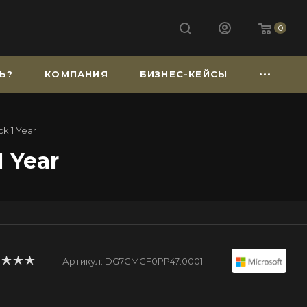
0
Ь?
КОМПАНИЯ
БИЗНЕС-КЕЙСЫ
k 1 Year
1 Year
Артикул:
DG7GMGF0PP47:0001