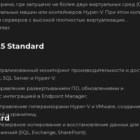
рами, где запущено не более двух виртуальных сред (
ртуальных машин или контейнеров Hyper-V. При этом ко
я серверов с высокой плотностью виртуализации
ter.
25 Standard
рализованный мониторинг производительности и дос
 SQL Server и Hyper-V;
равление развертыванием ПО, обновлениями и
с интеграцией в Endpoint Manager;
правление гипервизорами Hyper-V и VMware, создани
ей и хранилищ;
ard
езервное копирование и восстановление данных для
ений (SQL, Exchange, SharePoint);