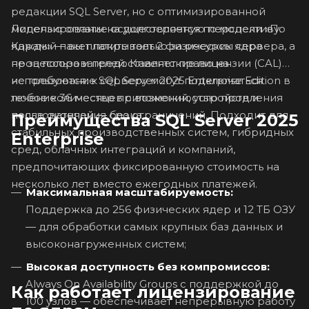
редакции SQL Server, но с оптимизированной
Лицензирование осуществляется по модели «По
моделью оплаты на долгосрочную перспективу.
ядрам» — вы платите только за ресурсы сервера, а
Каждый пакет покрывает 2 физических ядра
не за пользователей. Клиентские лицензии (CAL)
процессора и предоставляет право на
не требуются: к серверу могут подключаться
использование SQL Server 2025 Enterprise Edition в
любое количество приложений, устройств и
течение 36 месяцев с возможностью продления
пользователей — без ограничений. Подходит для
после окончания срока.
Преимущества SQL Server 2025
стабильных производственных систем, гибридных
Enterprise
сред, облачных интеграций и компаний,
предпочитающих фиксированную стоимость на
несколько лет вместо ежегодных платежей.
Максимальная масштабируемость:
Поддержка до 256 физических ядер и 12 ТБ ОЗУ
— для обработки самых крупных баз данных и
высоконагруженных систем;
Высокая доступность без компромиссов:
Always On Availability Groups с поддержкой до
Как работает лицензирование
100 узлов — обеспечивает непрерывную работу