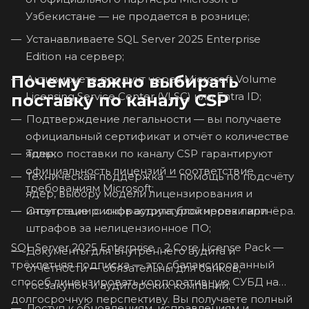
Узбекистане — не продается в рознице;
Устанавливаете SQL Server 2025 Enterprise
Edition на сервер;
Почему важно выбирать
Активируете продукт через Microsoft Volume
Licensing Service Center (VLSC) или Entra ID;
поставку по каналу CSP
Подтверждение легальности — вы получаете
официальный сертификат и отчёт о количестве
ядер;
Только поставки по каналу CSP гарантируют
официальность лицензий и соответствие
Техническая поддержка — помощь по подсчёту
требованиям Microsoft;
ядер, выбору модели лицензирования и
интеграции с инфраструктурой через партнёра.
Отсутствие рисков аудита, блокировки или
штрафов за нелицензионное ПО;
SQL Server 2025 Enterprise - 2 Core License Pack —
Документы для внутреннего аудита и
трёхлетняя подписка — это сбалансированный
отчётности — обязательны для банков,
способ лицензировать корпоративную СУБД на
госзакупок и аудиторских компаний;
долгосрочную перспективу. Вы получаете полный
Доступ к обновлениям, исправлениям и