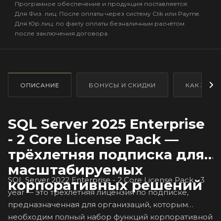
Програмное обеспечение и продукция поставляется:
Для Физ. лиц: После оплаты через систему Clik или Payme.
Для Юр.лиц: по факту оплаты безналичным расчётом
после заключения договора.
ОПИСАНИЕ
БОНУСЫ И СКИДКИ
КАК ЗАКА
SQL Server 2025 Enterprise
- 2 Core License Pack —
трёхлетняя подписка для
масштабируемых
SQL Server 2022 Enterprise - 2 Core License Pack - 3
корпоративных решений
year — это трёхлетняя лицензия по подписке,
предназначенная для организаций, которым
необходим полный набор функций корпоративной