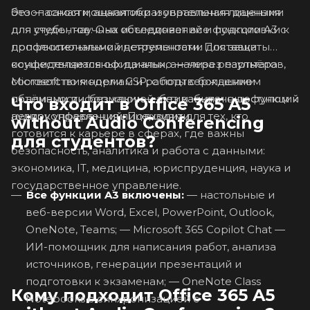
Это — самая мощная образовательная лицензия
безопасности, аналитики и управления данными
для студентов. Она объединяет все функции A3 с
для учебы, научных исследований и подготовки к
дополнительными инструментами для защиты
профессиональной деятельности. Поставка
конфиденциальных данных, анализа результатов,
осуществляется официально — через партнёра
соответствия нормам и работы с большими
Microsoft по модели CSP, с подтверждением
объёмами информации — без избыточных функций
подлинности, без ключей активации и с доступом к
Что входит в Office 365 A5
аудиоконференций. Подходит для тех, кто
центру управления лицензиями.
without Audio Conferencing
готовится к карьере в сферах, где важны
для студентов?
безопасность, аналитика и работа с данными:
экономика, IT, медицина, юриспруденция, наука и
государственное управление.
Все функции A3 включены:
— настольные и
веб-версии Word, Excel, PowerPoint, Outlook,
OneNote, Teams; — Microsoft 365 Copilot Chat —
ИИ-помощник для написания работ, анализа
источников, генерации презентаций и
подготовки к экзаменам; — OneNote Class
Кому подходит Office 365 A5
Notebooks с синхронизацией с