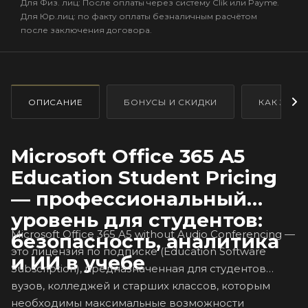
Для Физ. лиц: После оплаты через систему Clik или Payme.
Для Юр.лиц: по факту оплаты безналичным расчётом
после заключения договора.
ОПИСАНИЕ
БОНУСЫ И СКИДКИ
КАК ЗАКА
Microsoft Office 365 A5
Education Student Pricing
— профессиональный
уровень для студентов:
Microsoft Office 365 A5 without Audio Conferencing —
безопасность, аналитика
это лицензия по подписке (Education Software
и ИИ в учебе
Subscription), предназначенная для студентов
вузов, колледжей и старших классов, которым
необходимы максимальные возможности