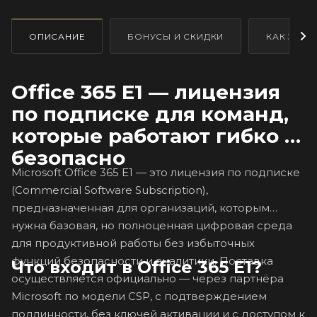
ОПИСАНИЕ
БОНУСЫ И СКИДКИ
КАК ЗАКА
Office 365 E1 — лицензия
по подписке для команд,
которые работают гибко и
безопасно
Microsoft Office 365 E1 — это лицензия по подписке
(Commercial Software Subscription),
предназначенная для организаций, которым
нужна базовая, но полноценная цифровая среда
для продуктивной работы без избыточных
функций безопасности и аналитики. Поставка
Что входит в Office 365 E1?
осуществляется официально — через партнёра
Microsoft по модели CSP, с подтверждением
подлинности, без ключей активации и с доступом к