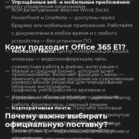
Упрощённые веб- и мобильные приложения:
центру управления лицензиями.
Всегда актуальные версии Word, Excel,
PowerPoint и OneNote — доступны через
браузер или мобильные приложения. Работайте
с документами в любое время и с любого
устройства — без установки ПО.
Кому подходит Office 365 E1?
Microsoft Teams:
Центр коммуникации вашей
команды — видеоконференции, чаты,
совместная работа в файлах, интеграция с
Малый и средний бизнес, который хочет
приложениями. Включает функции Смены —
заменить устаревшие решения на современные
универсальное решение для планирования
облачные инструменты;
графиков, учёта рабочего времени и
Команды с гибким графиком — удалённая
управления сменами (требует лицензии Teams).
работа, фрилансеры, сменный режим;
Корпоративная почта:
Получите почтовый
Почему важно выбирать
Организации, которым не нужны продвинутые
ящик на домене вашей компании
функции безопасности (E3/E5), но важны
официальную поставку?
(name@yourbusiness.com) на базе Exchange
базовые инструменты продуктивности и
Online (План 1) — надёжная, масштабируемая и
управление;
защищённая электронная почта.