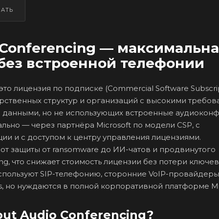
ЗАТЬ
o Conferencing — максимальн
без встроенной телефонии
— это лицензия по подписке (Commercial Software Subscrip
рственных структур и организаций с высокими требов
ю данными, но не использующих встроенные аудиокон
льно — через партнёра Microsoft по модели CSP, с
ии и с доступом к центру управления лицензиями.
от защиты от ransomware до ИИ-чатов и продвинутого
ing, что снижает стоимость лицензии без потери ключе
спользуют SIP-телефонию, сторонние VoIP-провайдеры
 но нуждаются в полной корпоративной платформе Mic
hout Audio Conferencing?