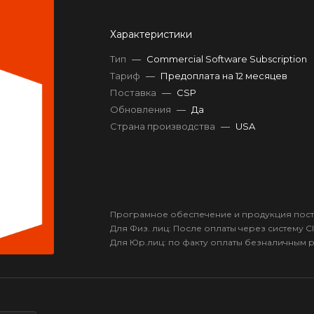
Характеристики
Тип
—
Commercial Software Subscription
Тариф
—
Предоплата на 12 месяцев
Поставка
—
CSP
Обновления
—
Да
Страна производства
—
USA
Програмное обеспечение и продукция пост
Для Физ. лиц: После оплаты через систему Cl
Для Юр.лиц: по факту оплаты безналичным 