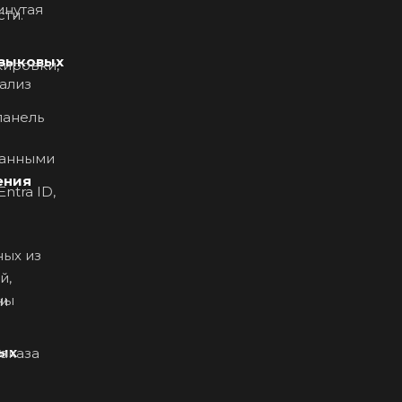
нутая
ти.
языковых
кировки,
панель
ванными
ения
ных из
й,
и
ых
аказа