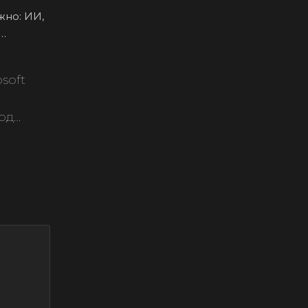
жно: ИИ,
soft
од