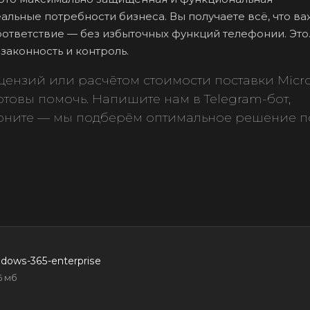
льные потребности бизнеса. Вы получаете всё, что ва
соответствие — без избыточных функций телефонии. Это
законность и контроль.
ензий или расчётом стоимости поставки Micro
отовы помочь. Напишите нам в Telegram-бот,
воните — мы подберём оптимальное решение п
ndows-365-enterprise
6 мб