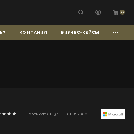
0
Ь?
КОМПАНИЯ
БИЗНЕС-КЕЙСЫ
Артикул:
CFQ7TTC0LF8S-0001