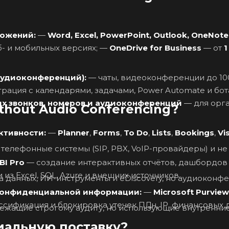
ложений:
—
Word, Excel, PowerPoint, Outlook, OneNote
— установлены на ПК (Windows) и доступны в веб- и мобильных версиях; —
OneDrive for Business
— от
1
аудиоконференций):
— чаты, видеоконференции до 1000
х звонков, номеров и аудиоконференций
— для орг
ithout Audio Conferencing?
ктивности:
—
Planner
,
Forms
,
To Do
,
Lists
,
Bookings
,
Vi
елефонные системы (SIP, PBX, VoIP-провайдеры) и не
BI Pro
— создание интерактивных отчётов, дашбордов
ация с данными из Excel, SQL, Azure и внешних источников.
 данных, ИИ-инструменты и eDiscovery, но аудиоконф
конфиденциальной информации:
—
Microsoft Purvie
сификация и блокировка утечек ПДн, IP, финансовых 
лежащие строгому аудиту, но использующие внутренни
иальную поставку?