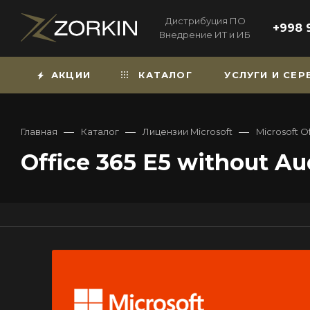
Дистрибуция ПО
+998 
Внедрение ИТ и ИБ
АКЦИИ
КАТАЛОГ
УСЛУГИ И СЕ
—
—
—
Главная
Каталог
Лицензии Microsoft
Microsoft O
Office 365 E5 without A