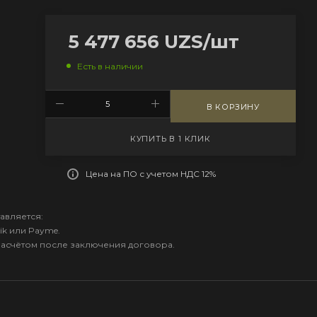
5 477 656
UZS
/шт
Есть в наличии
В КОРЗИНУ
КУПИТЬ В 1 КЛИК
Цена на ПО с учетом НДС 12%
авляется:
ik или Payme.
расчётом после заключения договора.