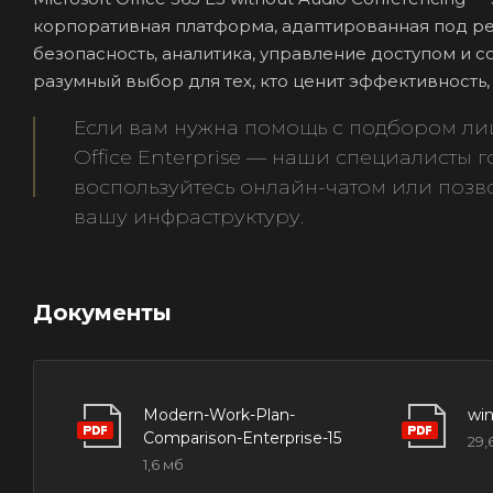
корпоративная платформа, адаптированная под реа
безопасность, аналитика, управление доступом и 
разумный выбор для тех, кто ценит эффективность, 
Если вам нужна помощь с подбором лиц
Office Enterprise — наши специалисты г
воспользуйтесь онлайн-чатом или поз
вашу инфраструктуру.
Документы
Modern-Work-Plan-
wi
Comparison-Enterprise-15
29,
1,6 мб