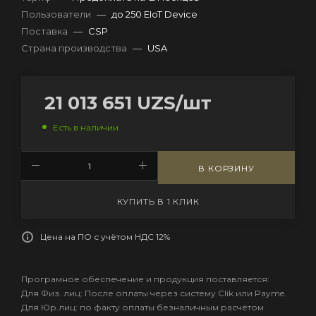
Пользователи
—
до 250 EIoT Device
Поставка
—
CSP
Страна производства
—
USA
21 013 651
UZS
/шт
Есть в наличии
В КОРЗИНУ
КУПИТЬ В 1 КЛИК
Цена на ПО с учётом НДС 12%
Програмное обеспечение и продукция поставляется:
Для Физ. лиц: После оплаты через систему Clik или Payme.
Для Юр.лиц: по факту оплаты безналичным расчётом