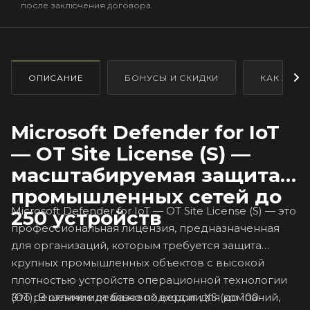
после заключения договора.
ОПИСАНИЕ
БОНУСЫ И СКИДКИ
КАК ЗАКА
Microsoft Defender for IoT
— OT Site License (S) —
масштабируемая защита
промышленных сетей до
Microsoft Defender for IoT — OT Site License (S) — это
250 устройств
профессиональная лицензия, предназначенная
для организаций, которым требуется защита
крупных промышленных объектов с высокой
плотностью устройств операционной технологии
Это решение идеально подходит для компаний,
(OT). В отличие от базовой версии XS (до 100