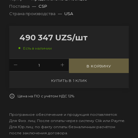
Поставка
—
CSP
Страна производства
—
USA
490 347
UZS
/шт
Есть в наличии
В КОРЗИНУ
КУПИТЬ В 1 КЛИК
Цена на ПО с учётом НДС 12%
Програмное обеспечение и продукция поставляется:
Для Физ. лиц: После оплаты через систему Clik или Payme.
Для Юр.лиц: по факту оплаты безналичным расчётом
после заключения договора.