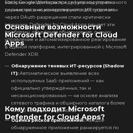
Slack, Google Workspace и др.) угрозы утечек
которые находятся за пределами корпоративного
данных, несанкционированного доступа и атак
периметра и не контролируются ИТ-отделом.
через OAuth-разрешения стали критически
важными. Defender for Cloud Apps решает эти
Основные возможности
проблемы, объединяя обнаружение, оценку,
Microsoft Defender for Cloud
управление и автоматизированное реагирование
Apps
в единой платформе, интегрированной с Microsoft
Defender XDR.
Обнаружение теневых ИТ-ресурсов (Shadow
IT):
Автоматическое выявление всех
используемых SaaS-приложений — как
официально утверждённых, так и
несанкционированных — на основе анализа
сетевого трафика и обширного каталога более
Кому подходит Microsoft
10 000 облачных сервисов;
Defender for Cloud Apps?
Оценка рисков приложений:
Каждое
обнаруженное приложение ранжируется по