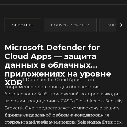
ОПИСАНИЕ
БОНУСЫ И СКИДКИ
КАК ЗАКА
Microsoft Defender for
Cloud Apps — защита
данных в облачных
приложениях на уровне
Microsoft Defender for Cloud Apps — это
XDR
современное решение для обеспечения
безопасности SaaS-приложений, которое выходит
за рамки традиционных CASB (Cloud Access Security
Brokers). Оно предоставляет комплексную защиту
С ростом удалённой работы и использования
данных, управление рисками и видимость
сторонних облачных сервисов (Salesforce, Dropbox,
использования облачных сервисов — даже тех,