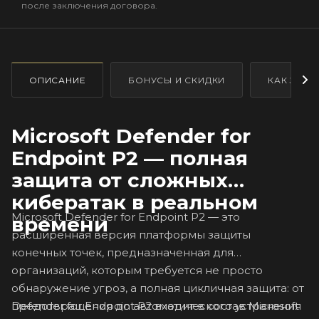
после заключения договора.
ОПИСАНИЕ
БОНУСЫ И СКИДКИ
КАК ЗАКА
Microsoft Defender for
Endpoint P2 — полная
защита от сложных
кибератак в реальном
Microsoft Defender for Endpoint P2 — это
времени
расширенная версия платформы защиты
конечных точек, предназначенная для
организаций, которым требуется не просто
обнаружение угроз, а полная цикличная защита: от
Defender for Endpoint P2 входит в состав Microsoft
предотвращения до автоматического устранения