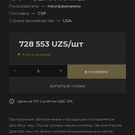
Пользователи
—
Неограниченно
Поставка
—
CSP
Страна производства
—
USA
728 553
UZS
/шт
Есть в наличии
В КОРЗИНУ
КУПИТЬ В 1 КЛИК
Цена на ПО с учётом НДС 12%
Програмное обеспечение и продукция поставляется:
Для Физ. лиц: После оплаты через систему Clik или Payme.
Для Юр.лиц: по факту оплаты безналичным расчётом