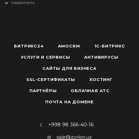
переплачивали и не рисковали.
вредоносных действиях — с детализацией и
которую используют лидеры рынка.
воспользуйтесь онлайн-чатом или
рекомендациями по реагированию;
позвоните — мы подберём
оптимальное решение.
Единая консоль Microsoft 365 Defender:
Все
события с устройств, почты, облаков и
идентичностей коррелируются в одном
интерфейсе — для полной картины угроз.
БИТРИКС24
AMOCRM
1С-БИТРИКС
УСЛУГИ И СЕРВИСЫ
АНТИВИРУСЫ
САЙТЫ ДЛЯ БИЗНЕСА
SSL-СЕРТИФИКАТЫ
ХОСТИНГ
ПАРТНЁРЫ
ОБЛАЧНАЯ АТС
ПОЧТА НА ДОМЕНЕ
+998 98 366-40-16
sale@zorkin.uz