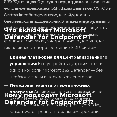
365 E3, но также доступен как отдельная лицензия
автоматизации. Решение поддерживает все
— только через канал CSP, с официальной
основные платформы: Windows, Linux, macOS, iOS и
активацией, документами для аудита и
Android — обеспечивая единый уровень
технической поддержкой. Это решение идеально
безопасности для рабочих станций, ноутбуков,
подходит для компаний, которые хотят защитить
мобильных устройств и серверов.
Что включает Microsoft
свои устройства от вредоносных программ,
Defender for Endpoint P1
фишинга и несанкционированного доступа, не
вкладываясь в дорогостоящие EDR-системы.
Единая платформа для централизованного
управления:
Все устройства управляются в
одной консоли Microsoft 365 Defender — без
необходимости в нескольких системах;
Передовая защита от вредоносных
программ:
Антивирус нового поколения на
Кому подходит Microsoft
базе ИИ — обнаруживает и блокирует
Defender for Endpoint P1?
известные и неизвестные угрозы (zero-day,
ransomware, трояны) в реальном времени;