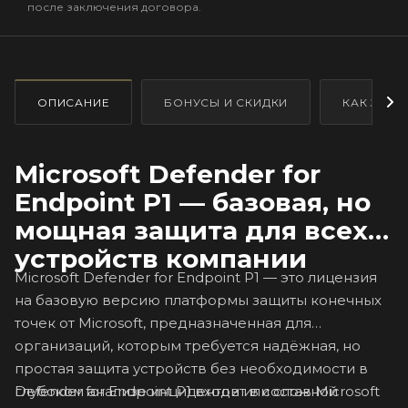
после заключения договора.
ОПИСАНИЕ
БОНУСЫ И СКИДКИ
КАК ЗАКА
Microsoft Defender for
Endpoint P1 — базовая, но
мощная защита для всех
устройств компании
Microsoft Defender for Endpoint P1 — это лицензия
на базовую версию платформы защиты конечных
точек от Microsoft, предназначенная для
организаций, которым требуется надёжная, но
простая защита устройств без необходимости в
Defender for Endpoint P1 входит в состав Microsoft
глубоком анализе инцидентов или сложной