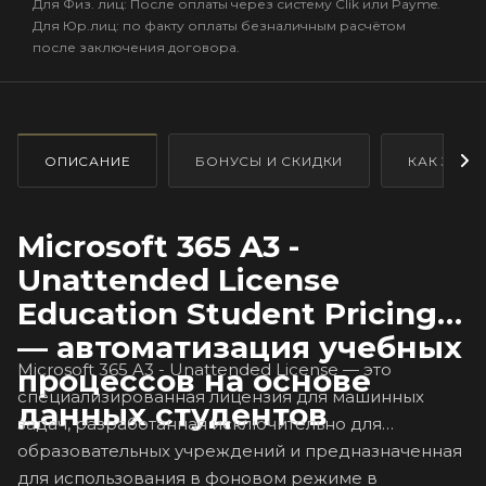
Для Физ. лиц: После оплаты через систему Clik или Payme.
Для Юр.лиц: по факту оплаты безналичным расчётом
после заключения договора.
ОПИСАНИЕ
БОНУСЫ И СКИДКИ
КАК ЗАКА
Microsoft 365 A3 -
Unattended License
Education Student Pricing
— автоматизация учебных
Microsoft 365 A3 - Unattended License — это
процессов на основе
специализированная лицензия для машинных
данных студентов
задач, разработанная исключительно для
образовательных учреждений и предназначенная
для использования в фоновом режиме в