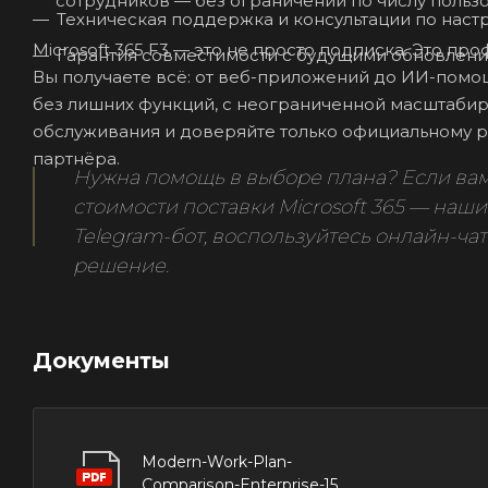
сотрудников — без ограничений по числу пользо
Техническая поддержка и консультации по настро
Microsoft 365 F3 — это не просто подписка. Это п
Гарантия совместимости с будущими обновления
Вы получаете всё: от веб-приложений до ИИ-помо
без лишних функций, с неограниченной масштабир
обслуживания и доверяйте только официальному р
партнёра.
Нужна помощь в выборе плана? Если ва
стоимости поставки Microsoft 365 — наш
Telegram-бот, воспользуйтесь онлайн-ч
решение.
Документы
Modern-Work-Plan-
Comparison-Enterprise-15