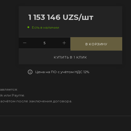
1 153 146
UZS
/шт
Есть в наличии
В КОРЗИНУ
КУПИТЬ В 1 КЛИК
Цена на ПО с учётом НДС 12%
авляется:
ik или Payme.
расчётом после заключения договора.