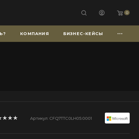
0
Ь?
КОМПАНИЯ
БИЗНЕС-КЕЙСЫ
Артикул:
CFQ7TTC0LH05:0001