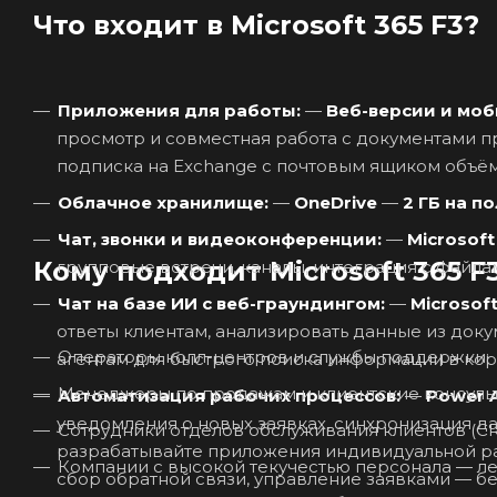
Что входит в Microsoft 365 F3?
Приложения для работы:
—
Веб-версии и моб
подписка на Exchange с почтовым ящиком объ
Облачное хранилище:
—
OneDrive
—
2 ГБ на п
Чат, звонки и видеоконференции:
—
Microsof
Кому подходит Microsoft 365 F
групповые встречи, каналы, интеграция с файл
Чат на базе ИИ с веб-граундингом:
—
Microsoft
ответы клиентам, анализировать данные из док
Операторы колл-центров и службы поддержки;
агентам для быстрого поиска информации в кор
Менеджеры по продажам и клиентские консульт
Автоматизация рабочих процессов:
—
Power 
Сотрудники отделов обслуживания клиентов (C
разрабатывайте приложения индивидуальной раз
Компании с высокой текучестью персонала — лег
сбор обратной связи, управление заявками — бе