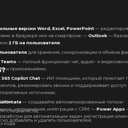
ильные версии Word, Excel, PowerPoint
— редактиров
просмотр и совместная работа с документами прямо в браузере или на смартфоне; —
Outlook
— базов
ёмом
2 ГБ на пользователя
;
ользователя
для хранения, синхронизации и обмена фа
t Teams
— полный функционал: чат, аудио- и видеозвонк
3?
ами и приложениями;
 365 Copilot Chat
— ИИ-помощник, который помогает п
ументов, резюмировать звонки и поддерживает доступ 
поративных источниках;
анты;
Automate
— создавайте автоматизированные потоки:
уведомления о новых заявках, синхронизация данных, напоминания, интеграция с CRM; —
Power Apps
RM-специалисты);
работки для автоматизации задач: регистрация клиен
ко добавлять и удалять пользователей;
з кода;