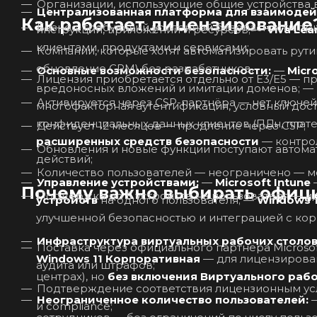
Организации, использующие общие устройства в 
Централизованная платформа для взаимодей
Как работает лицензирование
Бизнес, требующий усиленной безопасности пр
инструкций, приложений и ресурсов; —
Viva Lea
клиентами, продуктами и сервисами;
Компании, которые хотят автоматизировать рути
обновление CRM) без разработчиков.
Основные возможности безопасности:
—
Micr
Лицензия приобретается отдельно от E3/E5 — п
вредоносных вложений и имитации доменов; —
Активируется через CSP-партнёра — нет ключей
Действует 12 месяцев — продление через CSP;
расширенных средств безопасности
— контрол
Обновления и новые функции поступают автома
действий;
Количество пользователей — неограничено — мо
Управление устройствами:
—
Microsoft Intune
Почему важно выбирать офиц
Поддержка до 5 устройств на пользователя — и
устройств
на одного пользователя; —
Windows 
улучшенной безопасностью и интеграцией с ко
Инфраструктура виртуальных рабочих столов
Поставка через официального партнёра Microsof
Windows 11 Корпоративная
— для лицензирован
аудита или штрафов;
центрах), но
без включения Виртуального рабо
Подтверждение соответствия лицензионным усл
Неограниченное количество пользователей:
— Легко масштабируйте лицензирование для сотен и тысяч
и compliance;