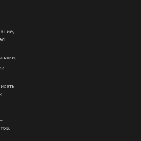
ание,
ая
йлами;
и,
исать
к
—
тов,