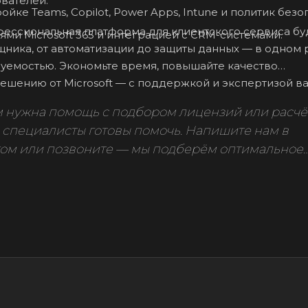
вателей.
йке Teams, Copilot, Power Apps, Intune и политик безо
рофессиональная платформа для клиентского сервиса бу
ми Microsoft 365 и интеграцией с CRM-системами.
щника, от автоматизации до защиты данных — в одном
уемостью. Экономьте время, повышайте качество
ешению от Microsoft — с поддержкой и экспертизой в
м нужна помощь с подбором лицензий или расч
и специалисты готовы помочь. Напишите нам в
атом или позвоните — мы подберём оптимальное