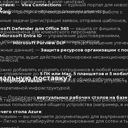
офисах (например, в колл-центрах);
ствия:
—
Viva Connections
— единый портал для новос
?
и работе с персональными данными клиентов;
rning
— доступ к обучающим материалам по работе с
нные задачи (регистрация заявок, отправка шаблонов,
osoft Defender для Office 365
— защита от фишинга,
редназначена для клиентского персонала;
Microsoft Entra ID
— управление удостоверениями,
, управление через центр администратора;
многофакторная аутентификация, условный доступ; —
Microsoft Purview DLP
— предотвращение утече
конфиденциальных данных клиентов (ПДн, платежные данные); —
Защита ресурсов организации с п
ь доступа, аудит действий, блокировка несанкциони
тически;
жно добавлять и удалять сотрудников в любой момент
— управление до
5 ПК или Mac, 5 планшетов и 5 моби
иальную поставку?
деально для гибридной работы и общих рабочих мест.
11 Корпоративная
— поддержка настольных устройств
рпоративной инфраструктурой;
:
— Поддержка
виртуальных рабочих столов на базе
t гарантирует подлинность лицензии — без риска бло
ных пользователей общего устройства (например, в к
чего стола Azure
;
овиям — вы получаете документацию для внутреннего