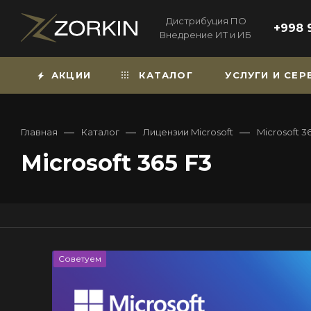
Дистрибуция ПО
+998 
Внедрение ИТ и ИБ
АКЦИИ
КАТАЛОГ
УСЛУГИ И СЕ
—
—
—
Главная
Каталог
Лицензии Microsoft
Microsoft 3
Microsoft 365 F3
Советуем