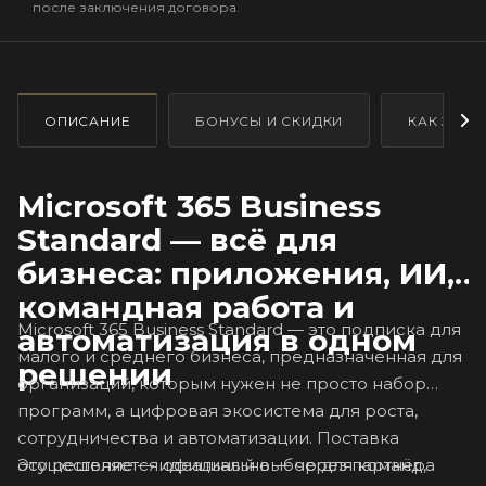
после заключения договора.
ОПИСАНИЕ
БОНУСЫ И СКИДКИ
КАК ЗАКА
Microsoft 365 Business
Standard — всё для
бизнеса: приложения, ИИ,
командная работа и
Microsoft 365 Business Standard — это подписка для
автоматизация в одном
малого и среднего бизнеса, предназначенная для
решении
организаций, которым нужен не просто набор
программ, а цифровая экосистема для роста,
сотрудничества и автоматизации. Поставка
Это решение — идеальный выбор для команд,
осуществляется официально — через партнёра