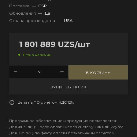
Поставка
—
CSP
Обновления
—
Да
Страна производства
—
USA
1 801 889
UZS
/шт
Есть в наличии
В КОРЗИНУ
КУПИТЬ В 1 КЛИК
Цена на ПО с учётом НДС 12%
Програмное обеспечение и продукция поставляется:
Для Физ. лиц: После оплаты через систему Clik или Payme.
Для Юр.лиц: по факту оплаты безналичным расчётом