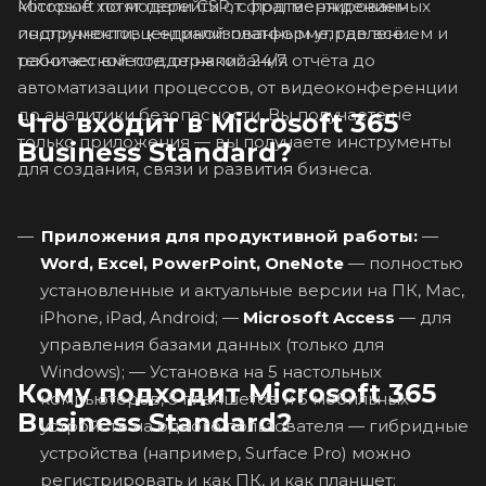
которые хотят перейти от фрагментированных
Microsoft по модели CSP, с подтверждением
инструментов к единой платформе, где всё
подлинности, централизованным управлением и
работает вместе: от написания отчёта до
технической поддержкой 24/7.
автоматизации процессов, от видеоконференции
до аналитики безопасности. Вы получаете не
Что входит в Microsoft 365
только приложения — вы получаете инструменты
Business Standard?
для создания, связи и развития бизнеса.
Приложения для продуктивной работы:
—
Word, Excel, PowerPoint, OneNote
— полностью
установленные и актуальные версии на ПК, Mac,
iPhone, iPad, Android; —
Microsoft Access
— для
управления базами данных (только для
Windows); — Установка на 5 настольных
Кому подходит Microsoft 365
компьютеров, 5 планшетов и 5 мобильных
Business Standard?
устройств на одного пользователя — гибридные
устройства (например, Surface Pro) можно
регистрировать и как ПК, и как планшет;