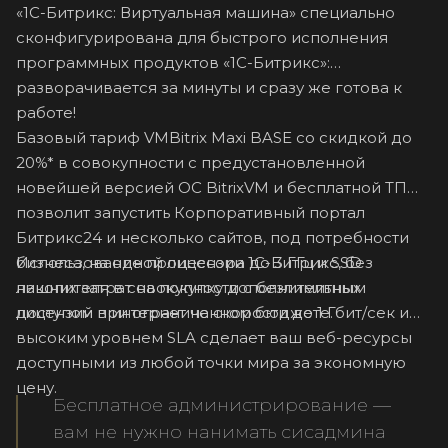
«1C-Битрикс: Виртуальная машина» специально
сконфигурирована для быстрого исполнения
программных продуктов «1С-Битрикс»:
разворачивается за минуты и сразу же готова к
работе!
Базовый тариф VMBitrix Maxi BASE со скидкой до
20%* в совокупности с предустановленной
новейшей версией ОС BitrixVM и бесплатной ТП
позволит запустить Корпоративный портал
Битрикс24 и несколько сайтов, под потребности
Использование процессора до 3 ГГц и SSD
бизнеса, на одной лицензии 1С-Битрикс, без
накопителя в совокупности с безлимитным
лишних затрат на покупку дополнительных
доступом в интернет на скорости до 1 Гбит/сек и
лицензий при ограниченном бюджете.
высоким уровнем SLA сделает ваш веб-ресурсы
доступными из любой точки мира за экономную
цену.
Бесплатное администрирование —
вам не нужно нанимать сисадмина