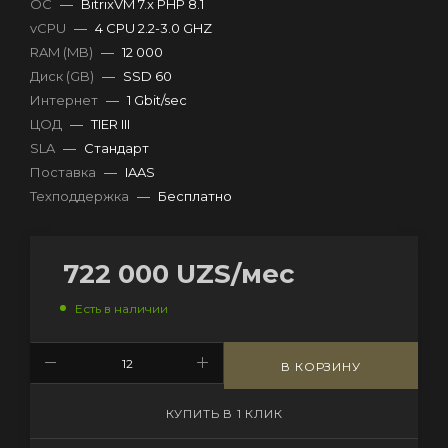
OC
—
BitrixVM 7.x PHP 8.1
vCPU
—
4 CPU 2.2-3.0 GHZ
RAM (MB)
—
12 000
Диск (GB)
—
SSD 60
Интернет
—
1 Gbit/sec
ЦОД
—
TIER III
SLA
—
Стандарт
Поставка
—
IAAS
Техподдержка
—
Бесплатно
722 000
UZS
/мес
Есть в наличии
В КОРЗИНУ
КУПИТЬ В 1 КЛИК