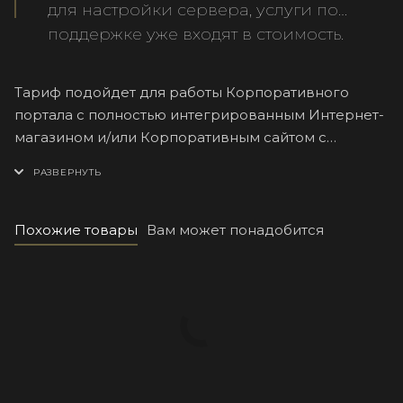
для настройки сервера, услуги по
поддержке уже входят в стоимость.
Тариф подойдет для работы Корпоративного
портала с полностью интегрированным Интернет-
магазином и/или Корпоративным сайтом с
каталогом более 10 000 товаров для работы в B2C
и B2B секторе на платформе «1С-Битрикс24»
лицензии «Интернет-магазин+СРМ» или
«Корпоративный портал».
Похожие товары
Вам может понадобится