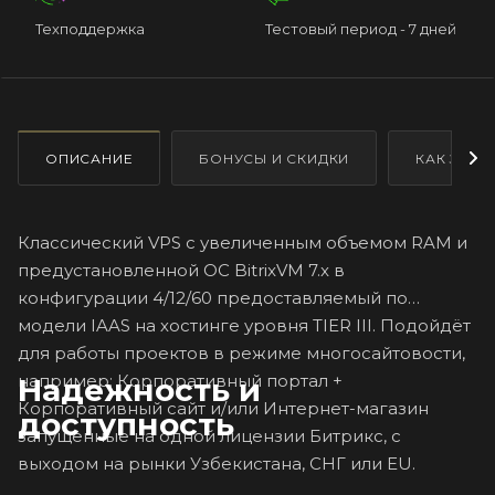
Техподдержка
Тестовый период - 7 дней
ОПИСАНИЕ
БОНУСЫ И СКИДКИ
КАК ЗАКА
Классический VPS с увеличенным объемом RAM и
предустановленной ОС BitrixVM 7.x в
конфигурации 4/12/60 предоставляемый по
модели IAAS на хостинге уровня TIER III. Подойдёт
для работы проектов в режиме многосайтовости,
например: Корпоративный портал +
Надежность и
Корпоративный сайт и/или Интернет-магазин
доступность
запущенные на одной лицензии Битрикс, с
выходом на рынки Узбекистана, СНГ или EU.