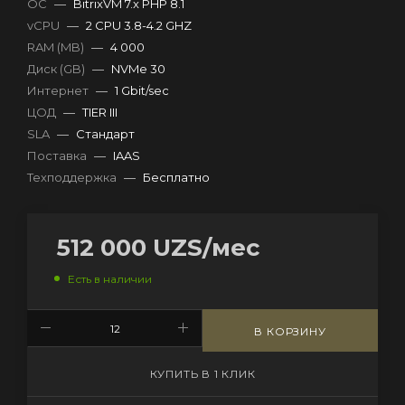
OC
—
BitrixVM 7.x PHP 8.1
vCPU
—
2 CPU 3.8-4.2 GHZ
RAM (MB)
—
4 000
Диск (GB)
—
NVMe 30
Интернет
—
1 Gbit/sec
ЦОД
—
TIER III
SLA
—
Стандарт
Поставка
—
IAAS
Техподдержка
—
Бесплатно
512 000
UZS
/мес
Есть в наличии
В КОРЗИНУ
КУПИТЬ В 1 КЛИК