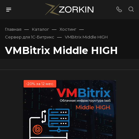
—
—
—
Главная
Каталог
Хостинг
—
Сервер для 1С-Битрикс
VMBitrix Middle HIGH
VMBitrix Middle HIGH
-20% за 12 мес.