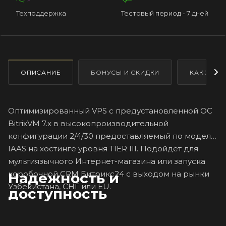
Техподдержка
Тестовый период - 7 дней
ОПИСАНИЕ
БОНУСЫ И СКИДКИ
КАК ЗАКА
Оптимизированный VPS с предустановленной ОС
BitrixVM 7.x в высокопроизводительной
конфигурации 2/4/30 предоставляемый по модели
IAAS на хостинге уровня TIER III. Подойдёт для
мультиязычного Интернет-магазина или запуска
коробочной CRM Битрикс24 с выходом на рынки
Надежность и
Узбекистана, СНГ или EU.
доступность