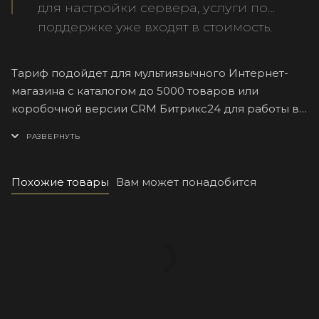
для настройки сервера, услуги по
поддержке уже входят в стоимость.
Тариф подойдет для мультиязычного Интернет-
магазина с каталогом до 5000 товаров или
коробочной версии CRM Битрикс24 для работы в
B2B секторе на платформе «1С-Битрикс:
Управление сайтом» лицензии «Малый бизнес»,
«Бизнес» или «1С-Битрикс24» лицензия «Интернет-
магазин+СРМ»
Похожие товары
Вам может понадобится