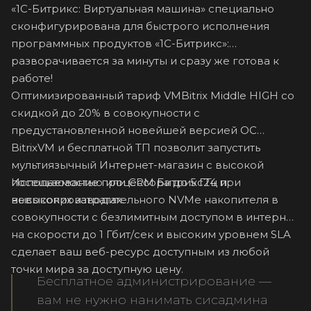
«1C-Битрикс: Виртуальная машина» специально
сконфигурирована для быстрого исполнения
программных продуктов «1С-Битрикс»:
разворачивается за минуты и сразу же готова к
работе!
Оптимизированный тариф VMBitrix Middle HIGH со
скидкой до 20% в совокупности с
предустановленной новейшей версией ОС
BitrixVM и бесплатной ТП позволит запустить
мультиязычный Интернет-магазин с высокой
Использование процессора до 5 ГГц и
посещаемостью или CRM Битрикс24 при
высокопроизводительного NVMe накопителя в
невысоких затратах.
совокупности с безлимитным доступом в интернет
на скорости до 1 Гбит/сек и высоким уровнем SLA
сделает ваш веб-ресурс доступным из любой
точки мира за доступную цену.
Бесплатное администрирование —
вам не нужно нанимать сисадмина