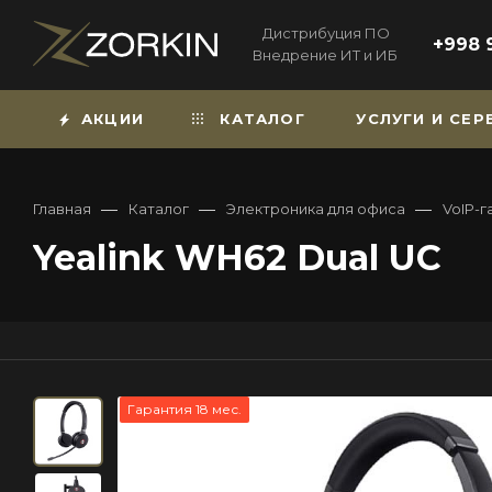
Дистрибуция ПО
+998 
Внедрение ИТ и ИБ
АКЦИИ
КАТАЛОГ
УСЛУГИ И СЕ
—
—
—
Главная
Каталог
Электроника для офиса
VoIP-г
Yealink WH62 Dual UC
Гарантия 18 мес.