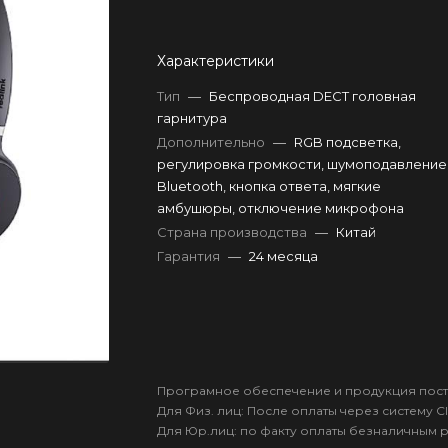
Характеристики
Тип
—
Беспроводная DECT головная
гарнитура
Дополнительно
—
RGB подсветка,
регулировка громкости, шумоподавление
Bluetooth, кнопка ответа, мягкие
амбушюры, отключение микрофона
Страна производства
—
Китай
Гарантия
—
24 месяца
Програмное обеспечение и продукция пост
Для Физ. лиц: После оплаты через систему Cl
Для Юр.лиц: по факту оплаты безналичным 