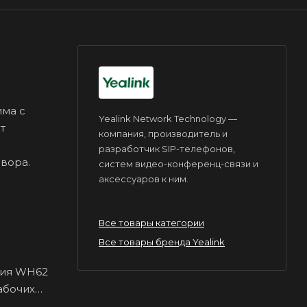
има с
Yealink Network Technology —
т
компания, производитель и
разработчик SIP-телефонов,
вора.
систем видео-конференц-связи и
аксессуаров к ним.
Все товары категории
Все товары бренда Yealink
тия WH62
абочих