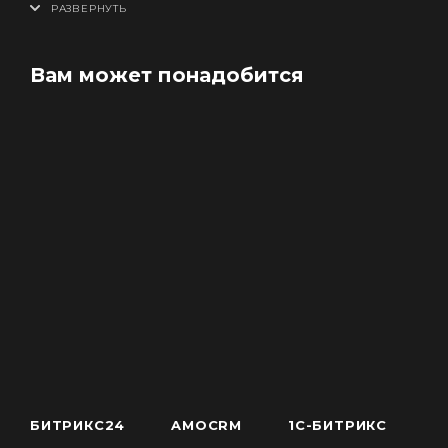
Краткое руководство пользователя — 1 шт.;
Гарантийный талон — 1 шт.
Вам может понадобится
БИТРИКС24
AMOCRM
1С-БИТРИКС