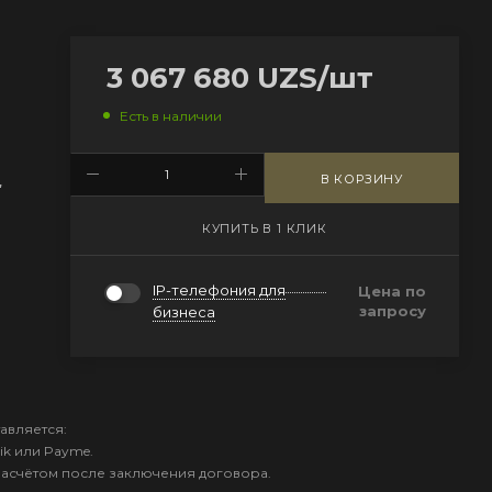
3 067 680
UZS
/шт
Есть в наличии
В КОРЗИНУ
,
КУПИТЬ В 1 КЛИК
IP-телефония для
Цена по
запросу
бизнеса
авляется:
ik или Payme.
расчётом после заключения договора.