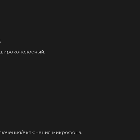
;
хширокополосный.
ключения/включения микрофона.