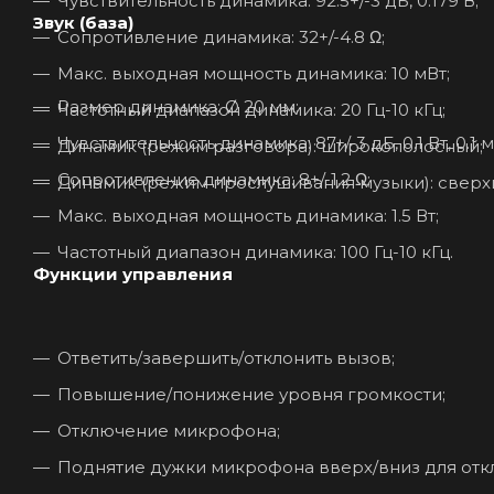
Чувствительность динамика: 92.5+/-3 дБ, 0.179 В;
Звук (база)
Сопротивление динамика: 32+/-4.8 Ω;
Макс. выходная мощность динамика: 10 мВт;
Размер динамика: Ø 20 мм;
Частотный диапазон динамика: 20 Гц-10 кГц;
Чувствительность динамика: 87+/-3 дБ, 0.1 Вт, 0.1 м
Динамик (режим разговора): широкополосный;
Сопротивление динамика: 8+/-1.2 Ω;
Динамик (режим прослушивания музыки): свер
Макс. выходная мощность динамика: 1.5 Вт;
Частотный диапазон динамика: 100 Гц-10 кГц.
Функции управления
Ответить/завершить/отклонить вызов;
Повышение/понижение уровня громкости;
Отключение микрофона;
Поднятие дужки микрофона вверх/вниз для от