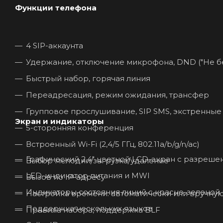
Функции телефона
4 SIP-аккаунта
Удержание, отключение микрофона, DND ("Не бе
Быстрый набор, горячая линия
Переадресация, режим ожидания, трансфер
Групповое прослушивание, SIP SMS, экстренные
Экран и индикаторы
5-сторонняя конференция
Встроенный Wi-Fi (2,4/5 ГГц, 802.11a/b/g/n/ac)
Графический 2.4" цветной LCD-экран с разрешен
Выбор мелодии/загрузка/удаление
LED-индикатор питания и MWI
Вызов по IP-адресу
Индикаторы состояния линий с красно-зеленой
Настройка времени: автоматически или вручну
Поддержка нескольких языков
Правила набора, поддержка BLF