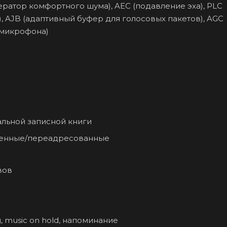
ератор комфортного шума), AEC (подавление эха), PLC
 AJB (адаптивный буфер для голосовых пакетов), AGC
 микрофона)
альной записной книги
щенные/переадресованные
вов
, music on hold, напоминание