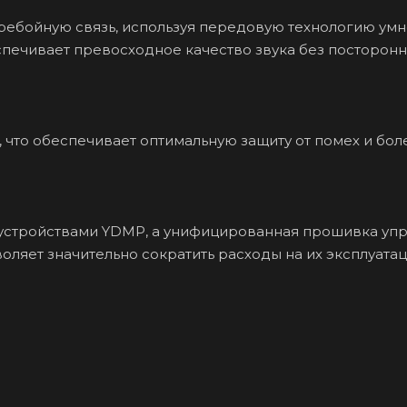
еребойную связь, используя передовую технологию ум
еспечивает превосходное качество звука без посторон
), что обеспечивает оптимальную защиту от помех и бол
устройствами YDMP, а унифицированная прошивка уп
оляет значительно сократить расходы на их эксплуата