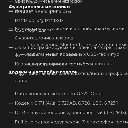
Caller ID с именем и номером
XML-браузер, Action URL/URI
Функциональные кнопки
Энергосбережение
Встроенные скриншоты
RTCP-XR, VQ-RTCPXR
Клавиатура с русскими и английскими буквами
USB-порт для:
6 навигационных клавиш
подключения Bluetooth-гарнитур при помощ
До 12 программируемых кнопок на 4 страницах (
подключения проводных USB-гарнитур;
функций и 1 для пагинации)
записи разговоров на USB-носитель.
Клавиши регулировки громкости
Кодеки и настройки голоса
5 функциональных клавиш: откл./вкл. микрофона
почта
Широкополосные кодеки: G.722, Opus
Кодеки: G.711 (A/u), G.729AB, G.726, iLBC, G.723.1
DTMF: внутриполосный, внеполосный (RFC2833),
Full-duplex (полнодуплексный) спикерфон громк