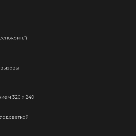
спокоить")
 вызовы
ием 320 х 240
 подсветкой
ю