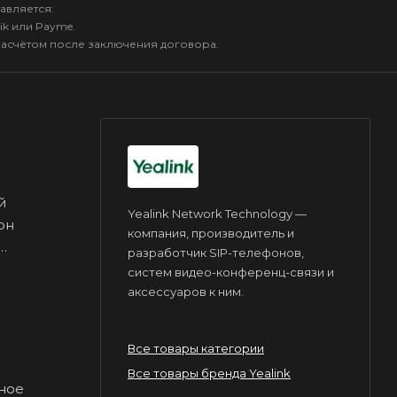
авляется:
ik или Payme.
расчётом после заключения договора.
й
Yealink Network Technology —
он
компания, производитель и
разработчик SIP-телефонов,
систем видео-конференц-связи и
аксессуаров к ним.
Все товары категории
Все товары бренда Yealink
дное