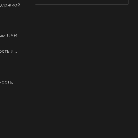
ддержкой
ым USB-
сть и
ость,