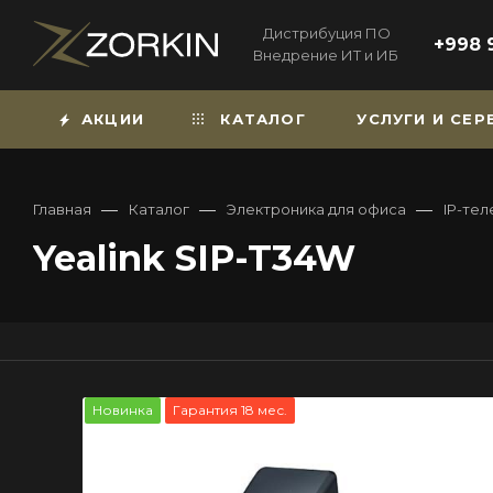
Дистрибуция ПО
+998 
Внедрение ИТ и ИБ
АКЦИИ
КАТАЛОГ
УСЛУГИ И СЕ
—
—
—
Главная
Каталог
Электроника для офиса
IP-те
Yealink SIP-T34W
Новинка
Гарантия 18 мес.