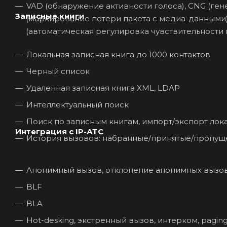
VAD (обнаружение активности голоса), CNG (ген
Записные книги
(маркирование потери пакета с медиа-данными),
(автоматическая регулировка чувствительности
Локальная записная книга до 1000 контактов
Черный список
Удаленная записная книга XML, LDAP
Интеллектуальный поиск
Поиск по записным книгам, импорт/экспорт лок
Интеграция с IP-АТС
История вызовов: набранные/принятые/пропу
Анонимный вызов, отклонение анонимных вызо
BLF
BLA
Hot-desking, экстренный вызов, интерком, paging