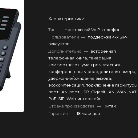
Характеристики
Тип
—
Настольный VoIP-телефон
Пользователи
—
поддержка 4-х SIP-
аккаунтов
Дополнительно
—
встроенная
телефонная книга, генерация
комфортного шума, громкая связь,
конференц-связь, определитель номера,
удержание/ожидание вызова,
эхокомпенсация, подключение гарнитуры
порт LAN, порт USB, Gigabit LAN, WAN, NAT,
PoE, SIP, Web-интерфейс
Страна производства
—
Китай
Гарантия
—
18 месяцев