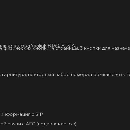
и адаптера Yealink BT50, BT51A;
4 физических кнопки, 4 страницы, 3 кнопки для назнач
, гарнитура, повторный набор номера, громкая связь, 
 информация о SIP
ой связи с AEC (подавление эха)