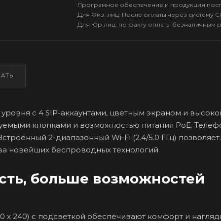
Програмное обеспечение и продукция пост
Для Физ. лиц: После оплаты через систему Cl
Для Юр.лиц: по факту оплаты безналичным 
ЗАТЬ
 уровня с 4 SIP-аккаунтами, цветным экраном и высоко
емыми кнопками и возможностью питания PoE. Телеф
роенный 2-диапазонный Wi-Fi (2.4/5.0 ГГц) позволяет
тва новейших беспроводных технологий.
сть, больше возможностей
0 x 240) с подсветкой обеспечивают комфорт и нагля