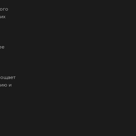
ного
них
ее
рощает
цию и