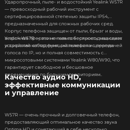
Ударопрочный, пыле- и водостойкий Yealink W57R
— превосходный рабочий инструмент с
сертифицированной степенью защиты IP54,
предназначенный для сложных рабочих сред.
Корпус телефона защищен от пыли, брызг и воды,
Yealink W57R — это не только беспроводная связь
а прочная прорезиненная поверхность защищает
и широкий набор функций телефона с передачей
устройство от падения, скольжения и царапин.
голоса по IP, но и полная совместимость с
микросотовыми системами Yealink W80/W90, что
гарантирует свободное и бесшовное
перемещение по большим территориям..
Качество аудио HD,
эффективные коммуникации
и управление
W57R — очень прочный и долговечный телефон,
предоставляющий оптимальное качество звука
Optima HD и сочетающий в себе несколько