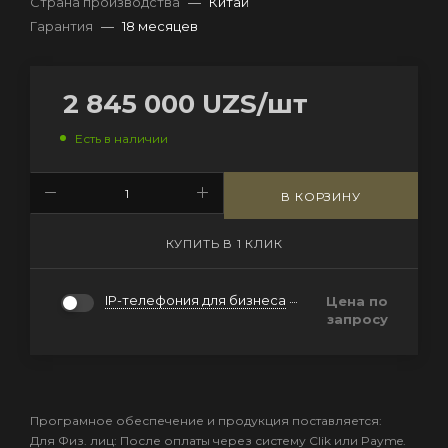
Страна производства
—
Китай
Гарантия
—
18 месяцев
2 845 000
UZS
/шт
Есть в наличии
В КОРЗИНУ
КУПИТЬ В 1 КЛИК
IP-телефония для бизнеса
Цена по
запросу
Програмное обеспечение и продукция поставляется:
Для Физ. лиц: После оплаты через систему Clik или Payme.