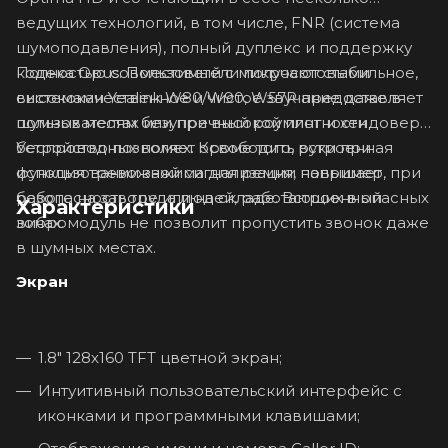
ведущих технологий, в том числе, FNR (система
шумоподавления), полный дуплекс и поддержку
Полностью совместимый с микросотовыми
кодека Opus. Пользователи получают стабильное,
системами Yealink W80/W90, W57R предоставляет
высококачественное и чистое звучание даже в
пользователям безупречный роуминг и хендовер.
шумных местах или при высокой плотности
Устройство позволяет освободить руки при
беспроводных помех. Кроме того, встроенная
использовании зажима для ремня, например, при
функция тревожной сигнализации повышает
работе на заводе или на складе. Встроенный
безопасность труда людей, работающих в опасных
Характеристики
вибромодуль не позволит пропустить звонок даже
зонах.
в шумных местах.
Экран
1.8" 128х160 TFT цветной экран;
Интуитивный пользовательский интерфейс с
иконками и программными клавишами;