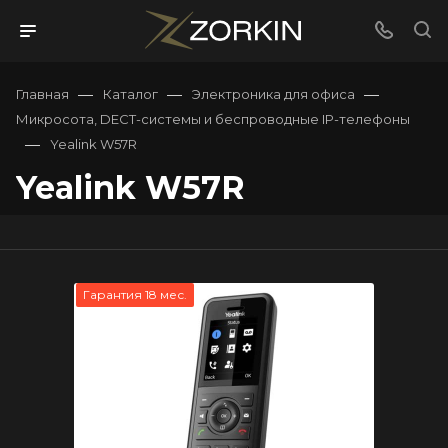
—
—
—
Главная
Каталог
Электроника для офиса
Микросота, DECT-системы и беспроводные IP-телефоны
—
Yealink W57R
Yealink W57R
Гарантия 18 мес.