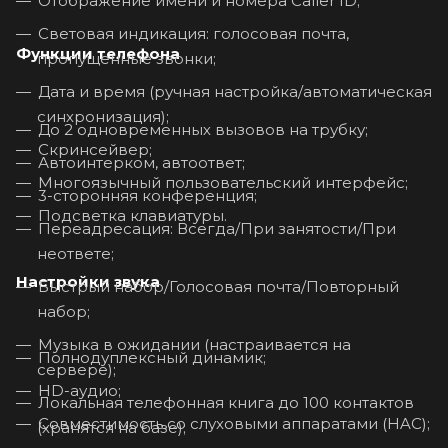
Отображение имени и номера Caller ID;
Световая индикация: голосовая почта,
Функции телефона
пропущенные звонки;
Дата и время (ручная настройка/автоматическая
синхронизация);
До 2 одновременных вызовов на трубку;
Скринсейвер;
Автоинтерком, автоответ;
Многоязычный пользовательский интерфейс;
3-сторонняя конференция;
Подсветка клавиатуры.
Переадресация: Всегда/При занятости/При
неответе;
Настройки звука
Быстрый набор/Голосовая почта/Повторный
набор;
Музыка в ожидании (настраивается на
Полнодуплексный динамик;
сервере);
HD-аудио;
Локальная телефонная книга до 100 контактов
Совместимость со слуховыми аппаратами (HAC);
(хранятся на базе);