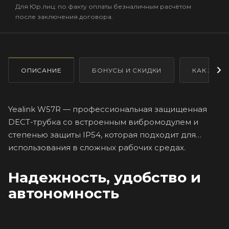
Для Юр.лиц: по факту оплаты безналичным расчётом
после заключения договора.
ОПИСАНИЕ
БОНУСЫ И СКИДКИ
КАК ЗАКА
Yealink W57R — профессиональная защищенная
DECT-трубка со встроенным вибромодулем и
степенью защиты IP54, которая подходит для
использования в сложных рабочих средах.
Надежность, удобство и
автономность