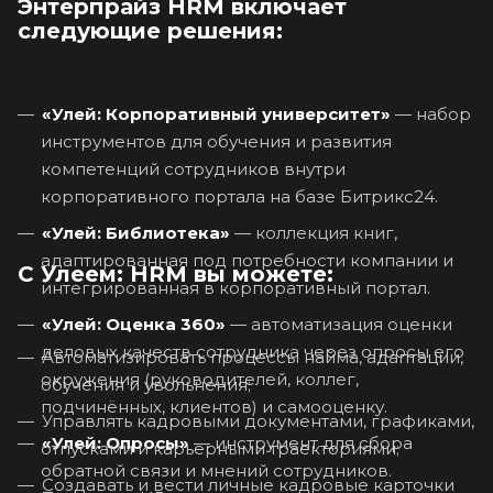
Энтерпрайз HRM включает
следующие решения:
«Улей: Корпоративный университет»
— набор
инструментов для обучения и развития
компетенций сотрудников внутри
корпоративного портала на базе Битрикс24.
«Улей: Библиотека»
— коллекция книг,
адаптированная под потребности компании и
С Улеем: HRM вы можете:
интегрированная в корпоративный портал.
«Улей: Оценка 360»
— автоматизация оценки
деловых качеств сотрудника через опросы его
Автоматизировать процессы найма, адаптации,
окружения (руководителей, коллег,
обучения и увольнения;
подчинённых, клиентов) и самооценку.
Управлять кадровыми документами, графиками,
«Улей: Опросы»
— инструмент для сбора
отпусками и карьерными траекториями;
обратной связи и мнений сотрудников.
Создавать и вести личные кадровые карточки