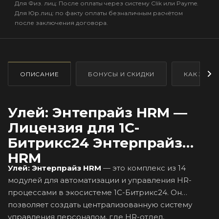
Для Физ. лиц: После оплаты через систему Clik или Payme.
Для Юр.лиц: по факту оплаты безналичным расчётом
после заключения договора.
ОПИСАНИЕ
БОНУСЫ И СКИДКИ
КАК ЗАКА
Улей: Энтепрайз HRM —
Лицензия для 1С-
Битрикс24 Энтерпрайз
HRM
Улей: Энтерпрайз HRM
— это комплекс из 14
модулей для автоматизации и управления HR-
процессами в экосистеме 1С-Битрикс24. Он
позволяет создать централизованную систему
управления персоналом, где HR-отдел,