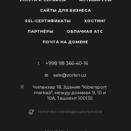
изменениях.
САЙТЫ ДЛЯ БИЗНЕСА
«Улей: HelpDesk»
— единая точка доступа для
технической и сервисной поддержки
SSL-СЕРТИФИКАТЫ
ХОСТИНГ
сотрудников на корпоративном портале.
ПАРТНЁРЫ
ОБЛАЧНАЯ АТС
«Улей: Интерактивные подсказки»
—
ПОЧТА НА ДОМЕНЕ
всплывающие сообщения для облегчения
адаптации сотрудников к порталу.
«Улей: Брендирование Битрикс24»
—
+998 98 366-40-16
стилизация корпоративного портала под
sale@zorkin.uz
фирменный стиль компании.
«Главная страница»
— единая точка входа в
Чиланзар 18, Здание "Kibersport
markazi", между домами: 9, 10 и
корпоративный портал с быстрым доступом к
10А, Ташкент 100135
ключевым сервисам.
«Улей: Настройка уведомлений для всех»
—
ПОЛИТИКА КОНФИДЕНЦИАЛЬНОСТИ
позволяет отключить неважные уведомления
для всех пользователей одновременно и