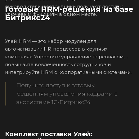
руководители и сотрудники получают доступ к
Готовые HRM-решения на базе
ключевым функциям в одном месте.
Битрикс24
Улей: HRM — это набор модулей для
автоматизации HR-процессов в крупных
компаниях. Упростите управление персоналом,
повышайте вовлеченность сотрудников и
интегрируйте HRM с корпоративными системами.
Получите доступ к готовым
решениям управления кадрами в
экосистеме 1С-Битрикс24.
Комплект поставки Улей: