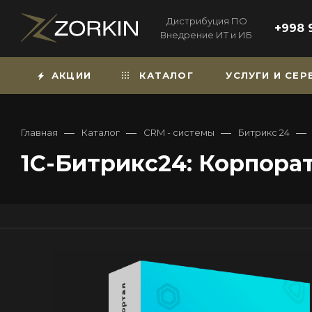
Дистрибуция ПО
+998 
Внедрение ИТ и ИБ
АКЦИИ
КАТАЛОГ
УСЛУГИ И СЕ
—
—
—
—
Главная
Каталог
CRM - системы
Битрикс 24
1С-Битрикс24: Корпора