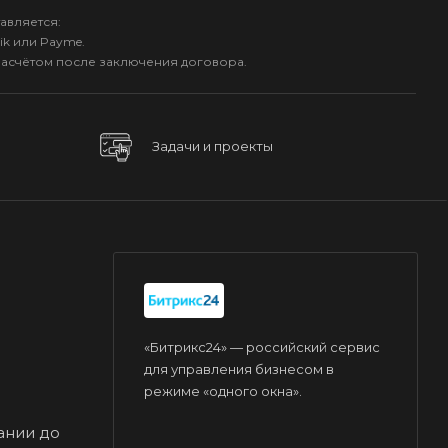
авляется:
ik или Payme.
расчётом после заключения договора.
Задачи и проекты
«Битрикс24» — российский сервис
для управления бизнесом в
режиме «одного окна».
ании до