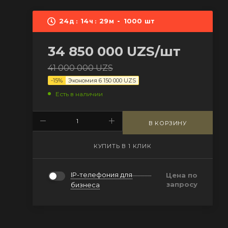
24
14
29
1000
д
ч
м
шт
34 850 000
UZS
/шт
41 000 000
UZS
-
15
%
Экономия
6 150 000
UZS
Есть в наличии
В КОРЗИНУ
КУПИТЬ В 1 КЛИК
IP-телефония для
Цена по
запросу
бизнеса