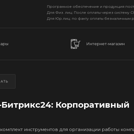
Програмное обеспечение и продукция пост
Для Физ. лиц: После оплаты через систему Cl
Для Юр.лиц: по факту оплаты безналичным 
вары
Интернет-магазин
ЗАТЬ
-Битрикс24: Корпоративный
й комплект инструментов для организации работы комп