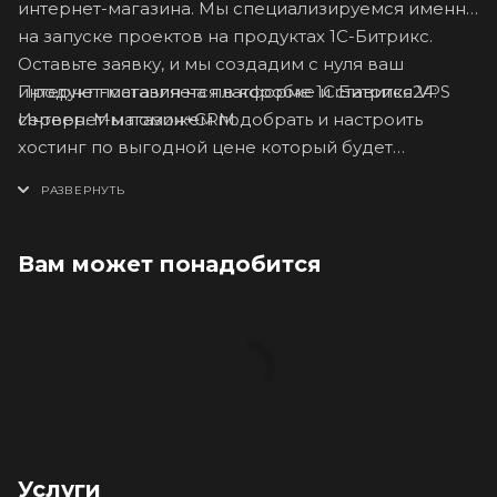
интернет-магазина. Мы специализируемся именно
на запуске проектов на продуктах 1С-Битрикс.
Оставьте заявку, и мы создадим с нуля ваш
Продукт поставляется в коробке и ставится VPS
интернет-магазин на платформе 1С:Битрикс24:
сервер. Мы поможем подобрать и настроить
Интернет-магазин+CRM.
хостинг по выгодной цене который будет
полностью соответствовать масштабам вашего
проекта.
Вам может понадобится
Услуги