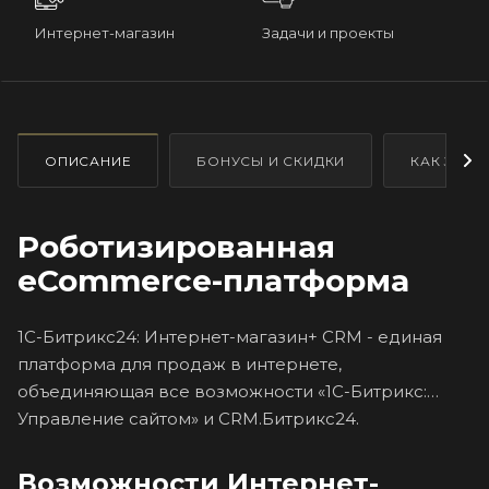
Интернет-магазин
Задачи и проекты
ОПИСАНИЕ
БОНУСЫ И СКИДКИ
КАК ЗАКА
Роботизированная
eCommerce-платформа
1С-Битрикс24: Интернет-магазин+ CRM - единая
платформа для продаж в интернете,
объединяющая все возможности «1С-Битрикс:
Управление сайтом» и CRM.Битрикс24.
Возможности Интернет-