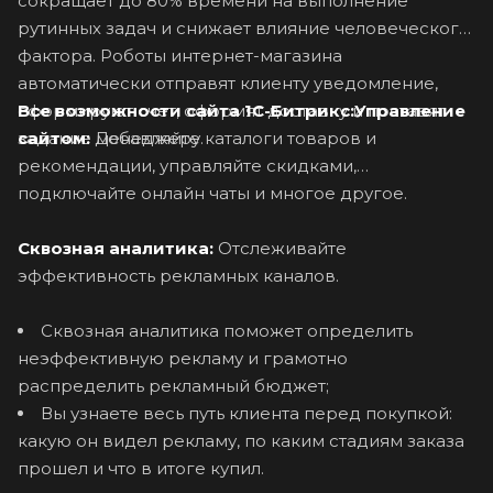
сокращает до 80% времени на выполнение
рутинных задач и снижает влияние человеческого
фактора.
Роботы интернет-магазина
автоматически отправят клиенту уведомление,
Все возможности сайта 1С-Битрикс:Управление
сформируют счет, оформят доставку и поставят
сайтом:
Добавляйте каталоги товаров и
задание менеджеру.
рекомендации, управляйте скидками,
подключайте онлайн чаты и многое другое.
Сквозная аналитика:
Отслеживайте
эффективность рекламных каналов.
Сквозная аналитика поможет определить
неэффективную рекламу и грамотно
распределить рекламный бюджет;
Вы узнаете весь путь клиента перед покупкой:
какую он видел рекламу, по каким стадиям заказа
прошел и что в итоге купил.