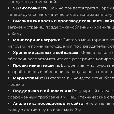
продумано до мелочей.
SEO-готовность:
Вам не придется тратить время
генерируются автоматически согласно заданному 
Высокая скорость и производительность сай
загрузки страниц, поддержка «облачных» хранилищ
работу.
Мониторинг нагрузки:
Система мониторинга по
нагрузки и причины ухудшения производительност
Хранение данных в «облаках»:
Можно не волно
обеспечивает автоматическое резервное копиров
Проактивная защита:
Встроенная многоуровнев
разработчиков и обеспечит защиту вашего проекта
Маркетплейс:
В каталоге вы найдете сотни бе
проекта.
Поддержка и обновления:
Регулярный выпуск 
современным требованиям. Наши технические спе
Аналитика посещаемости сайта:
В один клик п
полную статистику по вашему сайту.