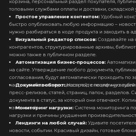
корзина, персональный раздел покупателя, публичн
топовыми службами оплаты и доставки, складской у
Простое управление контентом:
Удобный конс
быстро опубликовать любую информацию – новости,
нужно разбираться в коде продукта и заходить в а
Визуальный редактор списков:
Создавайте на 
контрагентов, структурированные архивы, библиоте
можно также в публичном разделе.
Автоматизация бизнес-процессов:
Автоматизи
на сайте. Утверждение любого документа, публика
согласования, будут автоматически проходить по 
настроить бизнес-процессы под специфику вашей
Документооборот:
Настройте поэтапную публи
пресс-релизов, статей, страниц, папок, разделов.
документа в статус, за который они отвечают. Коп
изменений.
Мониторинг нагрузки:
Система мониторинга по
нагрузки и причины ухудшения производительност
Лендинги на любой случай:
Удивите посетител
новости, событии. Красивый дизайн, готовые блок