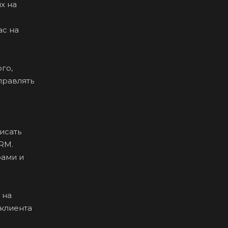
х на
ас на
го,
правлять
исать
CRM.
рами и
 на
 клиента