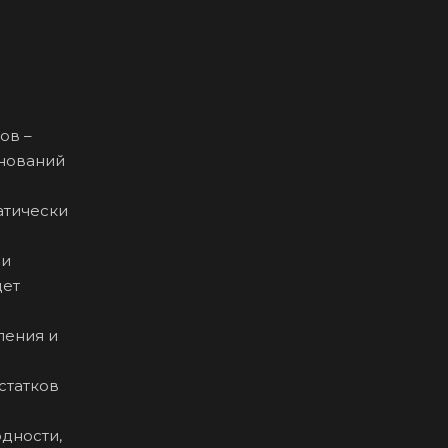
ов –
енований
атически
ри
дет
ления и
статков
одности,