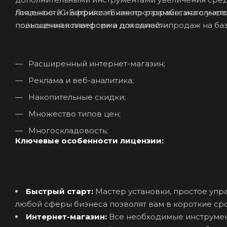
Лицензия 1С-Битрикс: «Бизнес» разработана с уче
лояльности и аффилиатские программы, использова
повышения конверсии и доходности.
полноценная платформа для онлайн-продаж на базе
Расширенный интернет-магазин;
Реклама и веб-аналитика;
Накопительные скидки;
Множество типов цен;
Многоскладовость;
Ключевые особенности лицензии:
Быстрый старт:
Мастер установки, простое упр
любой сферы бизнеса позволят вам в короткие ср
Интернет-магазин:
Все необходимые инструмен