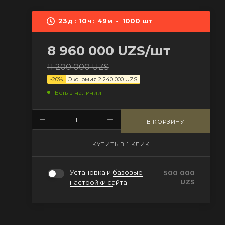
23
10
49
1000
д
ч
м
шт
8 960 000
UZS
/шт
11 200 000
UZS
-
20
%
Экономия
2 240 000
UZS
Есть в наличии
В КОРЗИНУ
КУПИТЬ В 1 КЛИК
Установка и базовые
500 000
UZS
настройки сайта