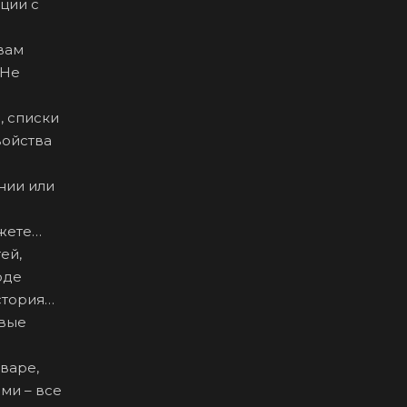
ции с
вам
 Не
, списки
войства
нии или
жете
ей,
оде
стория
овые
варе,
ми – все