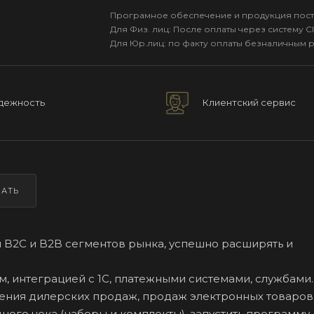
Програмное обеспечение и продукция пост
Для Физ. лиц: После оплаты через систему Cl
Для Юр.лиц: по факту оплаты безналичным 
дежность
Клиентский сервис
ЗАТЬ
 B2C и B2B сегментов рынка, успешно расширять и
, интеграцией с 1С, платежными системами, службами
ния дилерских продаж, продаж электронных товаров
его чека (наборы и комплекты), запустить программу