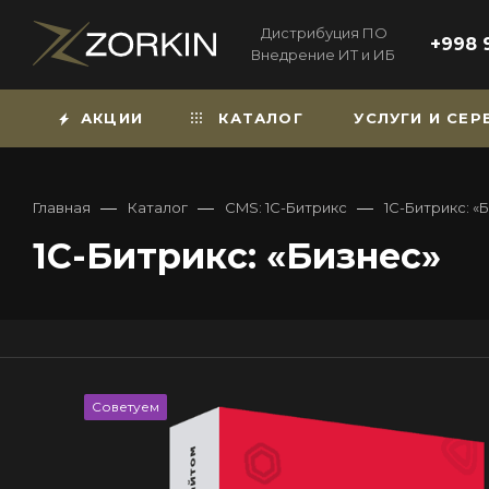
Дистрибуция ПО
+998 
Внедрение ИТ и ИБ
АКЦИИ
КАТАЛОГ
УСЛУГИ И СЕ
—
—
—
Главная
Каталог
CMS: 1С-Битрикс
1С-Битрикс: «
1С-Битрикс: «Бизнес»
Советуем