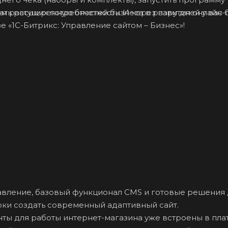
том растущих потребностей бизнеса в развития онлайн-
ть расширенную отчетность. И через пару дней у вас 
 «1С-Битрикс: Управление сайтом – Бизнес»!
авление, базовый функционал CMS и готовые решения
оки создать современный адаптивный сайт.
ты для работы интернет-магазина уже встроены в пла