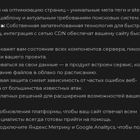
 на оптимизацию страниц – уникальные мета-теги и si
шаблону и актуальным требованиям поисковых систем.
та:
Собственная запатентованная технология для быст
, интеграция с сетью CDN обеспечат вашему сайту бы
кажет вам состояние всех компонентов сервера, пик
и вашего проекта.
ваться за свои данные — в продукт встроен сервис, к
ание файлов в облако по расписанию.
ая защита снизит зависимость от частых ошибок веб-
 от большинства известных атак.
сплатных решений для расширения возможностей ваше
обновления платформы, чтобы ваш сайт отвечал всем
циалисты всегда готовы прийти на помощь.
одключите Яндекс.Метрику и Google.Analitycs, чтобы по