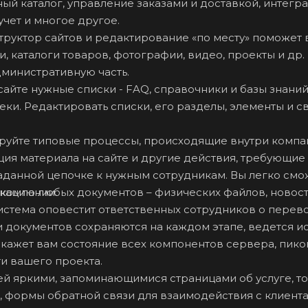
ый каталог, управление заказами и доставкой, интегра
чет и многое другое.
труктор сайтов и редактирование «по месту» поможет 
 каталоги товаров, фотографии, видео, проекты и др.
дминистративную часть.
сайте нужные списки - FAQ, справочники и базы знаний
ки. Редактировать списки, его разделы, элементы и с
руйте типовые процессы, происходящие внутри компа
ция материала на сайте и другие действия, требующие
заданной цепочке к нужным сотрудникам. Вы легко смо
 компании.
кацию любых документов – физических файлов, новост
 Система оповестит ответственных сотрудников о перев
ии документов сохраняются на каждом этапе, ведется и
кажет вам состояние всех компонентов сервера, пик
и вашего проекта.
ей яркими, запоминающимися страницами об услуге, то
и, формы обратной связи для взаимодействия с клиента