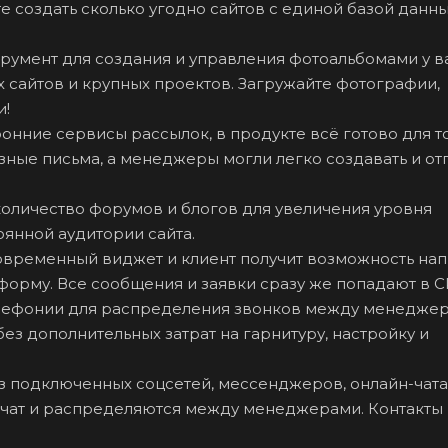
е создать сколько угодно сайтов с единой базой данны
умент для создания и управления фотоальбомами у в
х сайтов и крупных проектов. Загружайте фотографии,
и!
онние сервисы рассылок, в продукте всё готово для то
ные письма, а менеджеры могли легко создавать и от
оличество форумов и блогов для увеличения уровня
янной аудитории сайта.
современный виджет и клиент получит возможность нап
ь форму. Все сообщения и заявки сразу же попадают в 
лефонии для распределения звонков между менедже
ез дополнительных затрат на гарнитуру, настройку и
з подключенных соцсетей, мессенджеров, онлайн-чата
й чат и распределяются между менеджерами. Контакты