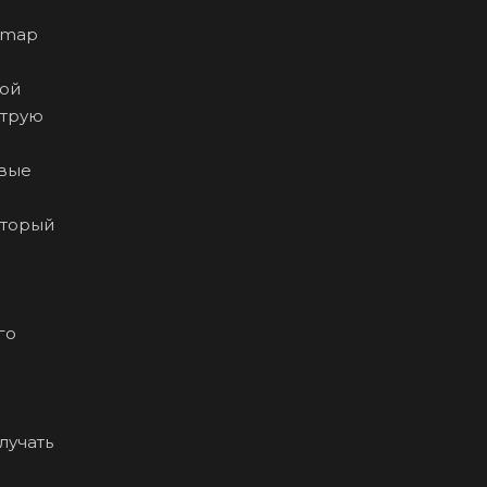
temap
рой
струю
овые
оторый
го
лучать