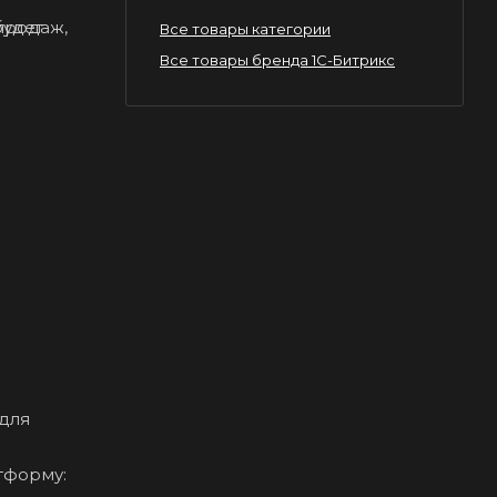
продаж,
будет
Все товары категории
Все товары бренда 1С-Битрикс
 для
тформу: