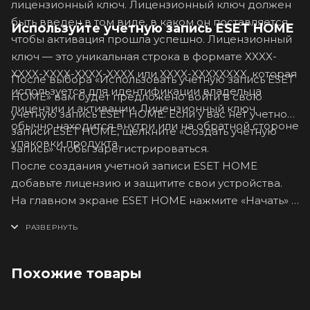
лицензионный ключ. Лицензионный ключ должен
быть введен в том виде, в каком он поставляется,
Используйте учетную запись ESET HOME
чтобы активация прошла успешно. Лицензионный
ключ — это уникальная строка в формате XXXX-
XXXX-XXXX-XXXX-XXXX или XXXX-XXXXXXXX, которая
После выбора «Использовать учетную запись ESET
используется для идентификации владельца
HOME» вам будет предложено войти в свою
лицензии и активации. Лицензионный ключ
учетную запись ESET HOME. Если у вас нет учетной
обычно находится внутри или на обратной стороне
записи ESET HOME, щелкните «Создать учетную
упаковки продукта.
запись» чтобы зарегистрироваться.
После создания учетной записи ESET HOME
добавьте лицензию и защитите свои устройства.
На главном экране ESET HOME нажмите «Начать» и
продолжите в соответствии со своими
требованиям.
Похожие товары