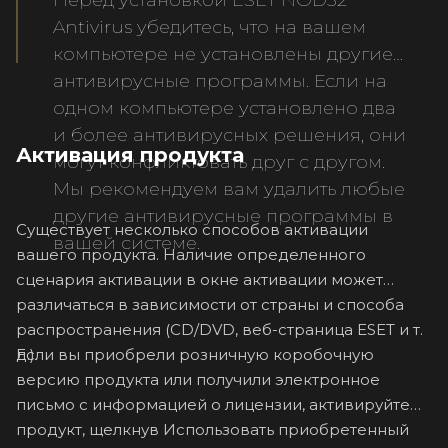
Перед установкой ESET NOD32
Antivirus убедитесь, что на вашем
компьютере не установлены другие
антивирусные программы. Если на
одном компьютере установлено два
и более антивирусных решения, они
Активация продукта
могут конфликтовать друг с другом.
Мы рекомендуем вам удалить любые
другие антивирусные программы в
Существует несколько способов активации
вашей системе.
вашего продукта. Наличие определенного
сценария активации в окне активации может
различаться в зависимости от страны и способа
распространения (CD/DVD, веб-страница ESET и т.
Если вы приобрели розничную коробочную
д.).
версию продукта или получили электронное
письмо с информацией о лицензии, активируйте
продукт, щелкнув Использовать приобретенный